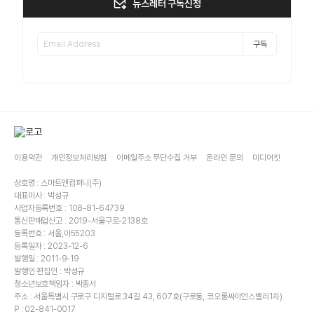
뉴스레터 구독신청
구독
이용약관
개인정보처리방침
이메일주소 무단수집 거부
온라인 문의
미디어킷
상호명 : 스마트앤컴퍼니(주)
대표이사 : 박성규
사업자등록번호 : 108-81-64739
통신판매업신고 : 2019-서울구로-2138호
등록번호 : 서울,아55203
등록일자 : 2023-12-6
발행일 : 2011-9-19
발행인·편집인 : 박성규
청소년보호책임자 : 박종서
주소 : 서울특별시 구로구 디지털로 34길 43, 607호(구로동, 코오롱싸이언스밸리1차)
P : 02-841-0017