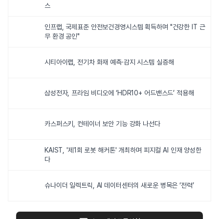
스
인프랩, 국제표준 안전보건경영시스템 획득하며 "건강한 IT 근
무 환경 공인"
시티아이랩, 전기차 화재 예측·감지 시스템 실증해
삼성전자, 프라임 비디오에 ‘HDR10+ 어드밴스드’ 적용해
카스퍼스키, 컨테이너 보안 기능 강화 나선다
KAIST, '제1회 로봇 해커톤' 개최하며 피지컬 AI 인재 양성한
다
슈나이더 일렉트릭, AI 데이터센터의 새로운 병목은 ‘전력’