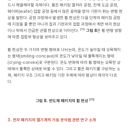
드시 해결해야할 과제이다. 휨은 패키징 열처리 공정, 전해 도금 공정,
웨이퍼(wafer) 접합 공정 등에서 많은 응력을 받아 기판이 휘는 변형 현
상을 말한다. 공정 과정에서 발생한 휨 현상은 다음 단계의 패키징 공정
에 지장을 줄 뿐만 아니라 칩과 기판과의 접합 과정에서 계면 박리 현상
[10]
이나 위에서 언급한 균열 현상으로 이어진다.
그림 8
은 휨 변형 방향
에 따른 접합부 형상을 보여주고 있다.
휨 현상은 두 가지의 변형 형태로 나뉘는데, 온도가 높아질 때 오목해지
는 형태(smiling-concave)와 온도가 낮아질 때 볼록해지는 형태
(crying-convex)로 구분된다. 온도 변화에 따라 휨 형태는 오목한 상
태에서 볼록한 상태로 바뀔 수 있다. 그리고 휨은 패키지를 구성하는 소
재, 패키지 구조 그리고 패키징 기판 두께에 따라 형상이 제각각 다르
다.
[11]
그림 8. 반도체 패키지의 휨 현상
3. 전자 패키지의 열기계적 거동 분석법 관련 연구 소개