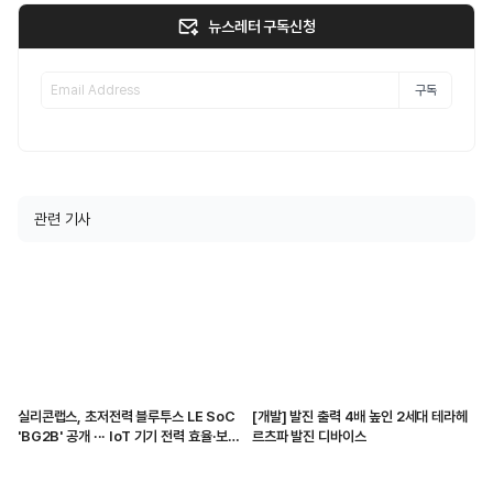
뉴스레터 구독신청
구독
관련 기사
실리콘랩스, 초저전력 블루투스 LE SoC
[개발] 발진 출력 4배 높인 2세대 테라헤
'BG2B' 공개 ··· IoT 기기 전력 효율·보안
르츠파 발진 디바이스
강화