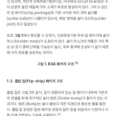
고 있으며, 하단의 인쇄회로기판(PCB, Printed circuit board)은 수
지 성분의 절연 재질에 구리 소재가 회로로 형성되어 있다. 그리고 상단
의 칩 패키지(chip package)와 기판 사이로 여러 개의 솔더볼
(solder balls)이 나열되어 있는데, 해당 영역을 솔더 조인트(solder
joint) 라고 일컫는다.
또한
그림 1
에서 확인할 수 있듯이, 인쇄회로기판 위와 칩 패키지에 솔더
마스크(solder mask)가 도포되어 있다. 솔더 마스크의 역할은 구리 특
성 상 공기 중에 산화될 가능성이 높고, 외부 충격에 손상되기 쉽기 때문
에 구리 회로를 보호하는 것이다.
[1]
그림 1. BGA 패키지 구조
1-2. 플립 칩(flip-chip) 패키지 구조
플립 칩은 그림 2와 같이, 칩이 성형되어 있는 칩 패키지 내부에 기판과
의 연결을 위해 추가적인 솔더 범프 (Solder bump)가 들어가 있는 구
조이다. 범프 (Bump)는 솔더 볼보다 작은 직경으로 형성된 볼을 말한
다. 플립 칩 공정은 일반 패키징 공정과 달리 칩을 뒤집어서 기판이나 다
[3]
른 칩에 접합하는 기술을 사용한다.