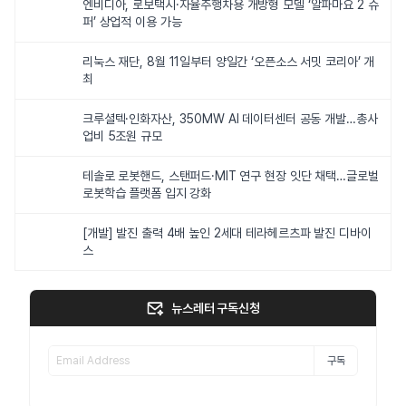
엔비디아, 로보택시·자율주행차용 개방형 모델 ‘알파마요 2 슈
퍼’ 상업적 이용 가능
리눅스 재단, 8월 11일부터 양일간 ‘오픈소스 서밋 코리아’ 개
최
크루셜텍·인화자산, 350MW AI 데이터센터 공동 개발…총사
업비 5조원 규모
테솔로 로봇핸드, 스탠퍼드·MIT 연구 현장 잇단 채택…글로벌
로봇학습 플랫폼 입지 강화
[개발] 발진 출력 4배 높인 2세대 테라헤르츠파 발진 디바이
스
뉴스레터 구독신청
구독