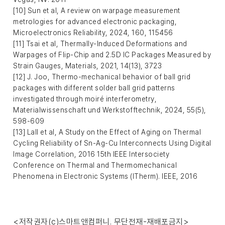
[10] Sun et al, A review on warpage measurement
metrologies for advanced electronic packaging,
Microelectronics Reliability, 2024, 160, 115456
[11] Tsai et al, Thermally-Induced Deformations and
Warpages of Flip-Chip and 2.5D IC Packages Measured by
Strain Gauges, Materials, 2021, 14(13), 3723
[12] J. Joo, Thermo-mechanical behavior of ball grid
packages with different solder ball grid patterns
investigated through moiré interferometry,
Materialwissenschaft und Werkstofftechnik, 2024, 55(5),
598-609
[13] Lall et al, A Study on the Effect of Aging on Thermal
Cycling Reliability of Sn-Ag-Cu Interconnects Using Digital
Image Correlation, 2016 15th IEEE Intersociety
Conference on Thermal and Thermomechanical
Phenomena in Electronic Systems (ITherm). IEEE, 2016
<저작권자(c)스마트앤컴퍼니. 무단전재-재배포금지>