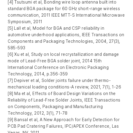
[4] Tsutsumi et al, Bonding wire loop antenna built into
standard BGA package for 60 GHz short-range wireless
communication, 2011 IEEE MTT-S International Microwave
Symposium, 2011
[5] Lall et al, Model for BGA and CSP reliability in
automotive underhood applications, IEEE Transactions on
Components and Packaging Technologies, 2004, 27(3),
585-593
[6] Xu et al, Study on local recrystallization and damage
mode of Lead-Free BGA solder joint, 2014 15th
International Conference on Electronic Packaging
Technology, 2014, p.356-359
[7] Depiver et al, Solder joints failure under thermo-
mechanical loading conditions-A review, 2021, 7(1), 1-26
[8] Ma et al, Effects of Board Design Variations on the
Reliability of Lead-Free Solder Joints, IEEE Transactions
on Components, Packaging and Manufacturing
Technology, 2012, 3(1), 71-78
[9] Bansal et al, A New Approach for Early Detection for
PCB Pad Cratering Failures, IPC/APEX Conference, Las
Vegas, NV. 2011