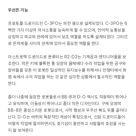
우선은 기능
프로토콜 드로이드인 C-3PO는 의전 용으로 설계되었다. C-3PO는 6
백만 가지 이상의 의사소통을 능숙하게 할 수 있으며, 언어적 능통성을
상징하고 외교와 관례에 있어서 보조 역할을 하도록 설계되었다. 그러므
로 은하계들 사이의 관계에 있어서 중요한 역할을 한다.
아스트로멕 드로이드로 분류되는 R2-D2는 기계공과 엔지니어들을 보
조한다. 작은 키에 불룩한 통 모양의 몸체에다 수리 작업을 위한 공구와
장비들을 갖춘 이 로봇은 일상적인 유지보수를 위해서나 전쟁터에서 화
염 속에서 수리 작업을 하는 것 같은 심각한 상황에서 필수적인 역할을
한다.
좀더 나중에 등장한 로봇들로서 BB-8과 D-O 역시도 적응력이 뛰어나
고 유익하며, 이동성이 뛰어나고 좀더 작은 디자인이다. 구체 모양의
BB-8은 충성스러운 로봇으로서, 사막 행성과 우주선 복도 위를 굴러다
닌다. D-O는 바퀴와 독창적인 개성이 특징으로서, 신참 드로이드들이
어떻게 작업에 철저하면서도 호기심이 충만하고 사람들의 호감을 사는
지 잘 보여준다.