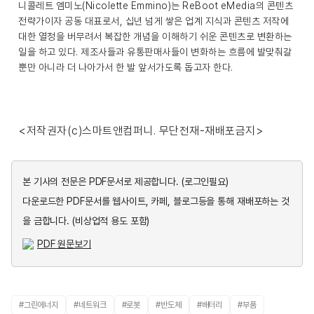
니콜레트 엠미노(Nicolette Emmino)는 ReBoot eMedia의 콘텐츠
전략가이자 공동 대표로서, 십년 넘게 쌓은 업계 지식과 콘텐츠 저작에
대한 열정을 버무려서 복잡한 개념을 이해하기 쉬운 콘텐츠로 변환하는
일을 하고 있다. 제조사들과 유통판매사들이 변화하는 흐름에 발맞춰갈
뿐만 아니라 더 나아가서 한 발 앞서가도록 돕고자 한다.
<저작권자(c)스마트앤컴퍼니. 무단전재-재배포금지>
본 기사의 전문은 PDF문서로 제공합니다.
(로그인필요)
다운로드한 PDF문서를 웹사이트, 카페, 블로그등을 통해 재배포하는 것
을 금합니다. (비상업적 용도 포함)
PDF 원문보기
#그린에너지
#네트워크
#로봇
#반도체
#배터리
#부품