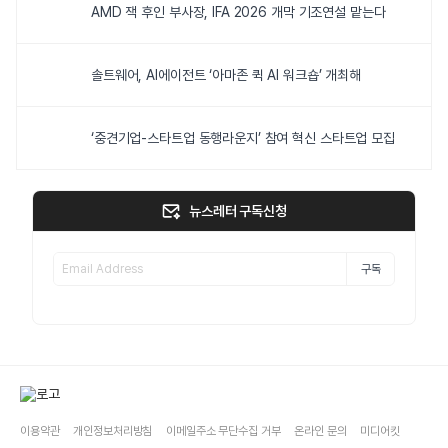
AMD 잭 후인 부사장, IFA 2026 개막 기조연설 맡는다
솔트웨어, AI에이전트 ‘아마존 퀵 AI 워크숍’ 개최해
‘중견기업-스타트업 동행라운지’ 참여 혁신 스타트업 모집
뉴스레터 구독신청
구독
이용약관
개인정보처리방침
이메일주소 무단수집 거부
온라인 문의
미디어킷