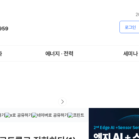
2
로그인
1959
화
에너지 · 전력
세미나