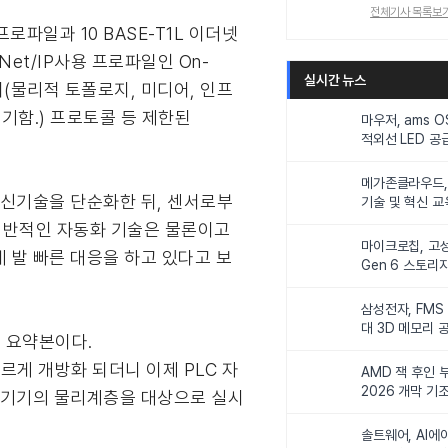
전체기사 목록보
프로파일과 10 BASE-T1L 이더넷
Net/IP사용 프로파일인 On-
실시간 뉴스
텍처(물리적 토폴로지, 미디어, 인프
표기함.) 프로토콜 등 제한된
마우저, ams 
적외선 LED 공급
니터링 및 탑승
메가존클라우드, 
통신기술을 단순화한 뒤, 센서로부
기술 및 혁신 교
인재 양성한다
 일반적인 자동화 기술은 물론이고
마이크로칩, 고성
 발 빠른 대응을 하고 있다고 보
Gen 6 스토리
연해
삼성전자, FMS
대 3D 메모리 
문의 요약본이다.
비전 제시
로 빠르게 개방화 되더니 이제 PLC 자
AMD 잭 후인 부
2026 개막 기
부터 기기의 물리계층을 대상으로 실시
솔트웨어, AI에