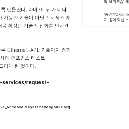
퀵 AI 워크숍’ 
도록 만들었다. 아마 이 두 가지 다
‘중견기업-스타
가 자동화 기술이 아닌 프로세스 계
지’ 참여 혁신 
 더욱 확장된 기술의 진화를 단시간
 Ethernet-APL 기술까지 종합
 동시에 컨포먼스 테스트
 드리게 된 것이다.
services/request-
VA_Adrienne Meyerameyer@odva.org