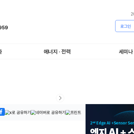
2
로그인
1959
화
에너지 · 전력
세미나