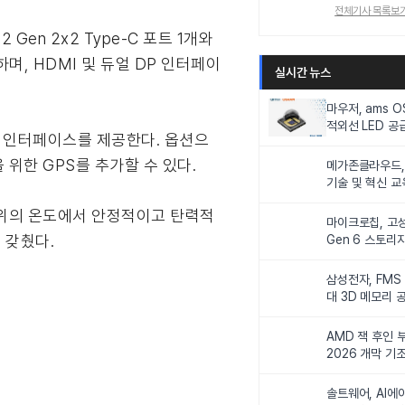
전체기사 목록보
Gen 2x2 Type-C 포트 1개와
 제공하며, HDMI 및 듀얼 DP 인터페이
실시간 뉴스
마우저, ams 
적외선 LED 공급
I/O 인터페이스를 제공한다. 옵션으
니터링 및 탑승
을 위한 GPS를 추가할 수 있다.
메가존클라우드, 
기술 및 혁신 교
인재 양성한다
C 범위의 온도에서 안정적이고 탄력적
마이크로칩, 고성
을 갖췄다.
Gen 6 스토리
연해
삼성전자, FMS
대 3D 메모리 
비전 제시
AMD 잭 후인 부
2026 개막 기
솔트웨어, AI에