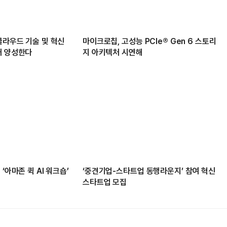
클라우드 기술 및 혁신
마이크로칩, 고성능 PCIe® Gen 6 스토리
재 양성한다
지 아키텍처 시연해
‘아마존 퀵 AI 워크숍’
‘중견기업-스타트업 동행라운지’ 참여 혁신
스타트업 모집