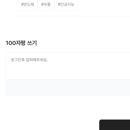
#반도체
#부품
#인공지능
100자평 쓰기