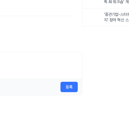
퀵 AI 워크숍’ 
‘중견기업-스타
지’ 참여 혁신 
등록