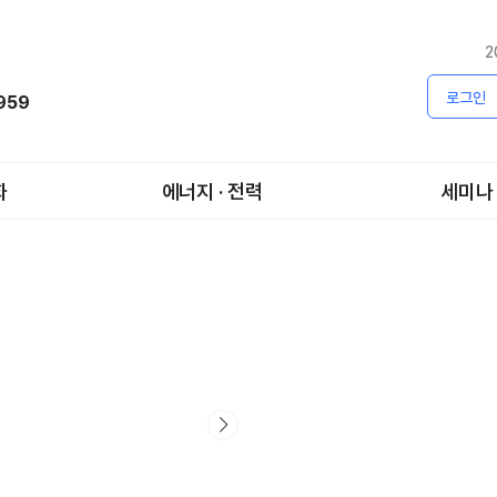
2
로그인
1959
화
에너지 · 전력
세미나