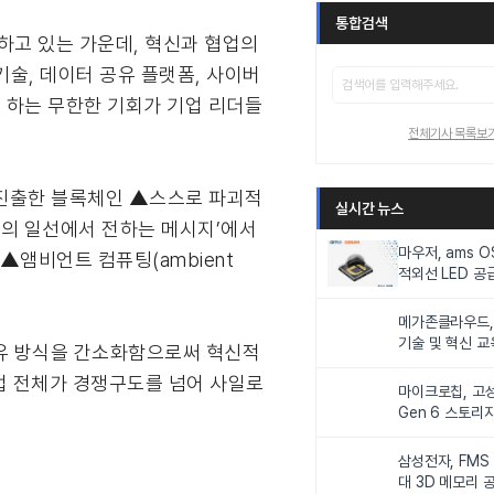
통합검색
하고 있는 가운데, 혁신과 협업의
술, 데이터 공유 플랫폼, 사이버
게 하는 무한한 기회가 기업 리더들
전체기사 목록보
 진출한 블록체인 ▲스스로 파괴적
실시간 뉴스
미래의 일선에서 전하는 메시지’에서
마우저, ams 
) ▲앰비언트 컴퓨팅(ambient
적외선 LED 공급
니터링 및 탑승
메가존클라우드, 
기술 및 혁신 교
공유 방식을 간소화함으로써 혁신적
인재 양성한다
업 전체가 경쟁구도를 넘어 사일로
마이크로칩, 고성
Gen 6 스토리
연해
삼성전자, FMS
대 3D 메모리 