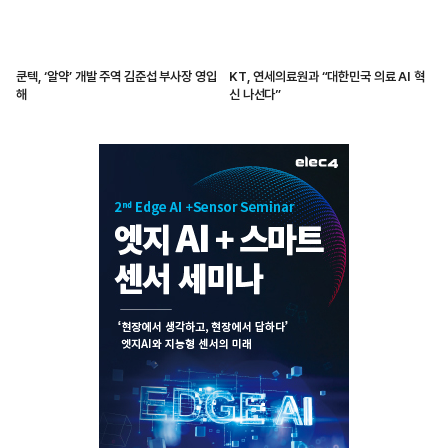
쿤텍, ‘알약’ 개발 주역 김준섭 부사장 영입
KT, 연세의료원과 “대한민국 의료 AI 혁
해
신 나선다”