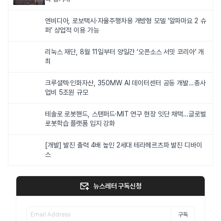
엔비디아, 로보택시·자율주행차용 개방형 모델 ‘알파마요 2 슈
퍼’ 상업적 이용 가능
리눅스 재단, 8월 11일부터 양일간 ‘오픈소스 서밋 코리아’ 개
최
크루셜텍·인화자산, 350MW AI 데이터센터 공동 개발…총사
업비 5조원 규모
테솔로 로봇핸드, 스탠퍼드·MIT 연구 현장 잇단 채택…글로벌
로봇학습 플랫폼 입지 강화
[개발] 발진 출력 4배 높인 2세대 테라헤르츠파 발진 디바이
스
뉴스레터 구독신청
구독