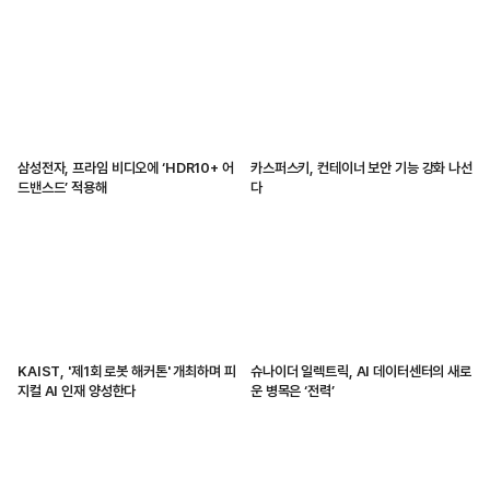
삼성전자, 프라임 비디오에 ‘HDR10+ 어
카스퍼스키, 컨테이너 보안 기능 강화 나선
드밴스드’ 적용해
다
KAIST, '제1회 로봇 해커톤' 개최하며 피
슈나이더 일렉트릭, AI 데이터센터의 새로
지컬 AI 인재 양성한다
운 병목은 ‘전력’