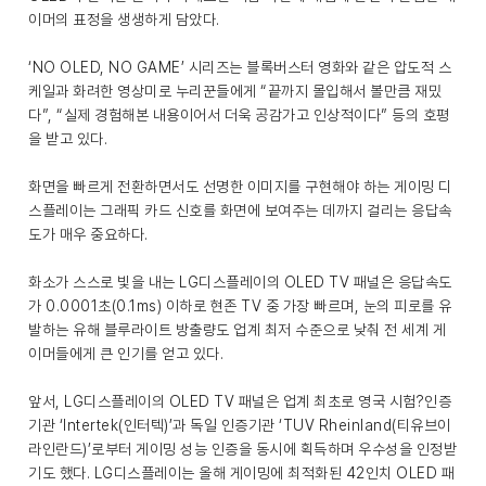
이머의 표정을 생생하게 담았다.
‘NO OLED, NO GAME’ 시리즈는 블록버스터 영화와 같은 압도적 스
케일과 화려한 영상미로 누리꾼들에게 “끝까지 몰입해서 볼만큼 재밌
다”, “실제 경험해본 내용이어서 더욱 공감가고 인상적이다” 등의 호평
을 받고 있다.
화면을 빠르게 전환하면서도 선명한 이미지를 구현해야 하는 게이밍 디
스플레이는 그래픽 카드 신호를 화면에 보여주는 데까지 걸리는 응답속
도가 매우 중요하다.
화소가 스스로 빛을 내는 LG디스플레이의 OLED TV 패널은 응답속도
가 0.0001초(0.1ms) 이하로 현존 TV 중 가장 빠르며, 눈의 피로를 유
발하는 유해 블루라이트 방출량도 업계 최저 수준으로 낮춰 전 세계 게
이머들에게 큰 인기를 얻고 있다.
앞서, LG디스플레이의 OLED TV 패널은 업계 최초로 영국 시험?인증
기관 ‘Intertek(인터텍)’과 독일 인증기관 ‘TUV Rheinland(티유브이
라인란드)’로부터 게이밍 성능 인증을 동시에 획득하며 우수성을 인정받
기도 했다. LG디스플레이는 올해 게이밍에 최적화된 42인치 OLED 패