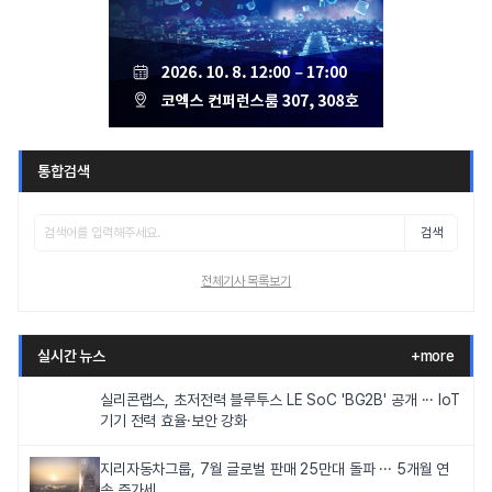
통합검색
검색
전체기사 목록보기
실시간 뉴스
+more
실리콘랩스, 초저전력 블루투스 LE SoC 'BG2B' 공개 ··· IoT
기기 전력 효율·보안 강화
지리자동차그룹, 7월 글로벌 판매 25만대 돌파 ··· 5개월 연
속 증가세