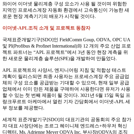
와이어 이더넷 물리계층 구성 요소가 사용 될 것이며 위험한
지역인 프로세스계장 자동화 환경에서 고속통신이 가능한 새
로운 현장 계측기기의 배포가 시작될 것이다.
이더넷-APL조직 소개 및 프로젝트 동참자
국제표준개발기구[SDO]인 FieldComm Goup, ODVA, OPC UA
및 PI(Profibus & Profinet International)와 12 개의 주요 산업 프로
젝트 파트너는 “APL 프로젝트”에서 3년 동안 현장 계측을 위
한 새로운 물리계층 솔루션(SPE)을 개발하여 만들었다.
APL 프로젝트의 사양서, 엔지니어링 지침 및 적합성 테스트
계획이 릴리스되면 최종 사용자는 프로세스계장 주요 공급업
체의 구성 요소를 공급받는 기대할 수 있으며, 현재 일부 공급
업체에서 이미 만든 제품을 구매하여 사용한다면 유저가 사용
할 수 있는 첫 번째 제품이 될 것이다. 3021년 6월 15일 독일 프
랑크푸르트 아케마에서 열린 기자 간담회에서 이더넷-APL 세
부 정보를 제공했다.
세계적 표준개발기구[SDO]의 대표기관의 공동회의 주요 참가
자 대표 사장단에는 조르그 헤이니체 엔드레스+하우저 혁신
디렉터, Ms. Adrienne Meyer ODVA Inc. 부사장(ODVA의 조직