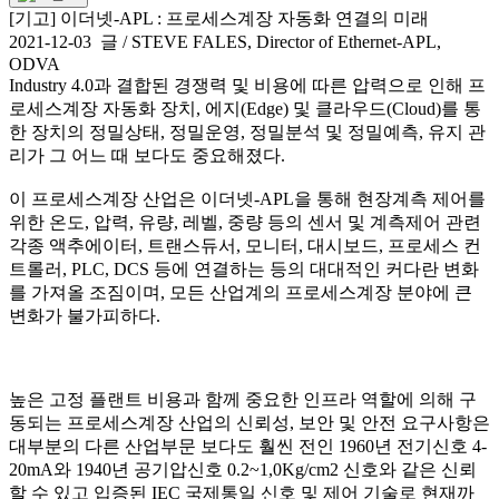
[기고] 이더넷-APL : 프로세스계장 자동화 연결의 미래
2021-12-03 글 / STEVE FALES, Director of Ethernet-APL,
ODVA
Industry 4.0과 결합된 경쟁력 및 비용에 따른 압력으로 인해 프
로세스계장 자동화 장치, 에지(Edge) 및 클라우드(Cloud)를 통
한 장치의 정밀상태, 정밀운영, 정밀분석 및 정밀예측, 유지 관
리가 그 어느 때 보다도 중요해졌다.
이 프로세스계장 산업은 이더넷-APL을 통해 현장계측 제어를
위한 온도, 압력, 유량, 레벨, 중량 등의 센서 및 계측제어 관련
각종 액추에이터, 트랜스듀서, 모니터, 대시보드, 프로세스 컨
트롤러, PLC, DCS 등에 연결하는 등의 대대적인 커다란 변화
를 가져올 조짐이며, 모든 산업계의 프로세스계장 분야에 큰
변화가 불가피하다.
높은 고정 플랜트 비용과 함께 중요한 인프라 역할에 의해 구
동되는 프로세스계장 산업의 신뢰성, 보안 및 안전 요구사항은
대부분의 다른 산업부문 보다도 훨씬 전인 1960년 전기신호 4-
20mA와 1940년 공기압신호 0.2~1,0Kg/cm2 신호와 같은 신뢰
할 수 있고 입증된 IEC 국제통일 신호 및 제어 기술로 현재까