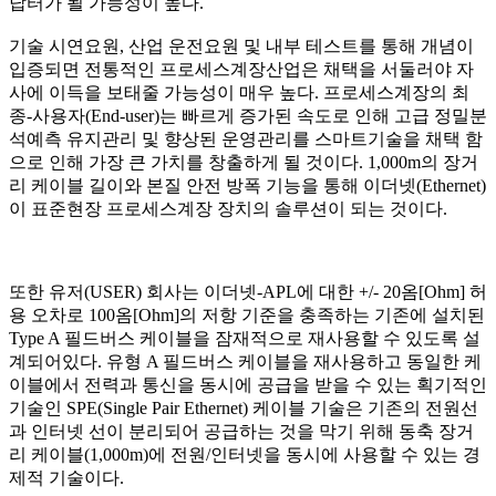
답터가 될 가능성이 높다.
기술 시연요원, 산업 운전요원 및 내부 테스트를 통해 개념이
입증되면 전통적인 프로세스계장산업은 채택을 서둘러야 자
사에 이득을 보태줄 가능성이 매우 높다. 프로세스계장의 최
종-사용자(End-user)는 빠르게 증가된 속도로 인해 고급 정밀분
석예측 유지관리 및 향상된 운영관리를 스마트기술을 채택 함
으로 인해 가장 큰 가치를 창출하게 될 것이다. 1,000m의 장거
리 케이블 길이와 본질 안전 방폭 기능을 통해 이더넷(Ethernet)
이 표준현장 프로세스계장 장치의 솔루션이 되는 것이다.
또한 유저(USER) 회사는 이더넷-APL에 대한 +/- 20옴[Ohm] 허
용 오차로 100옴[Ohm]의 저항 기준을 충족하는 기존에 설치된
Type A 필드버스 케이블을 잠재적으로 재사용할 수 있도록 설
계되어있다. 유형 A 필드버스 케이블을 재사용하고 동일한 케
이블에서 전력과 통신을 동시에 공급을 받을 수 있는 획기적인
기술인 SPE(Single Pair Ethernet) 케이블 기술은 기존의 전원선
과 인터넷 선이 분리되어 공급하는 것을 막기 위해 동축 장거
리 케이블(1,000m)에 전원/인터넷을 동시에 사용할 수 있는 경
제적 기술이다.