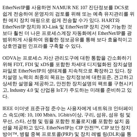
EtherNet/IP를 사용하면 NAMUR NE 107 진단정보를 DCS로
쉽게 전송하여 운영자의 검토를 위해 또는 예측 유지관리를 위
한 에지 장치 매핑으로 쉽게 전송할 수가 있다. HART와
EtherNet/IP 장치와 IO-Link 및 EtherNet/IP 장치 간에 가능한 것
보다 훨씬 더 나은 프로세스계장 자동화에서 EtherNet/IP를 광
범위하게 사용하여 원활한 정보공유를 통해 보다 효율적이고
상호연결된 인프라를 구축할 수 있다.
ODVA는 프로세스 자산 관리도구에 대한 통합을 간소화하기
위해 FDT, FDI 및 xDS를 포함한 차세대 디지털화된 장치설명
파일로 EtherNet/IP의 생태계를 지속적으로 확장하고 있다. 장
치설명 노력의 최종의 목표는 장치정보에 대한표준, 견고하고
상세한 설명을 제공하고, 안전한 장치설명의 팩트를 구현시키
고, Industry 4.0 및 산업용 IoT가 주도하는 미래를 준비하고 있
다.
IEEE 이더넷 표준규정 준수는 사용자에게 네트워크 인터페이
스 속도(예: 10, 100 Mbit/s, 1Gbit/s이상, 구리, 섬유, 섬유 링 및
무선, 스타, 선형 및 링을 포함한 토폴로지)를 포함한 설치 옵
션을 제공하고 있다. EtherNet/IP는 CIP 안전™, CIP 보안 장치
방어™, 병렬 중복 프로토콜(PRP) 및 장치 레벨 링(DLR)을 통