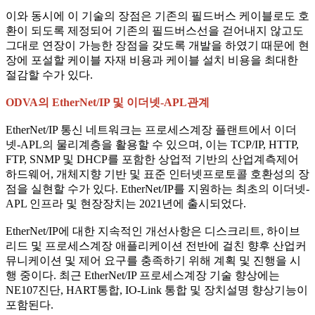
이와 동시에 이 기술의 장점은 기존의 필드버스 케이블로도 호
환이 되도록 제정되어 기존의 필드버스선을 걷어내지 않고도
그대로 연장이 가능한 장점을 갖도록 개발을 하였기 때문에 현
장에 포설할 케이블 자재 비용과 케이블 설치 비용을 최대한
절감할 수가 있다.
ODVA의 EtherNet/IP 및 이더넷-APL관계
EtherNet/IP 통신 네트워크는 프로세스계장 플랜트에서 이더
넷-APL의 물리계층을 활용할 수 있으며, 이는 TCP/IP, HTTP,
FTP, SNMP 및 DHCP를 포함한 상업적 기반의 산업계측제어
하드웨어, 개체지향 기반 및 표준 인터넷프로토콜 호환성의 장
점을 실현할 수가 있다. EtherNet/IP를 지원하는 최초의 이더넷-
APL 인프라 및 현장장치는 2021년에 출시되었다.
EtherNet/IP에 대한 지속적인 개선사항은 디스크리트, 하이브
리드 및 프로세스계장 애플리케이션 전반에 걸친 향후 산업커
뮤니케이션 및 제어 요구를 충족하기 위해 계획 및 진행을 시
행 중이다. 최근 EtherNet/IP 프로세스계장 기술 향상에는
NE107진단, HART통합, IO-Link 통합 및 장치설명 향상기능이
포함된다.