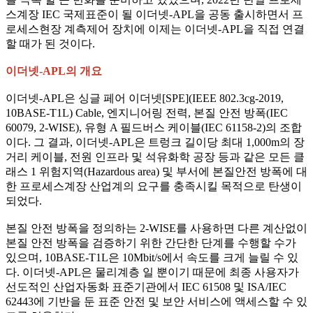
스계장 IEC 국제표준이 될 이더넷-APL을 공동 출시하면서 프
로세스현장 계측제어 장치에 이제는 이더넷-APL을 직접 연결
할 때가 된 것이다.
이더넷-APL의 개요
이더넷-APL은 싱글 페어 이더넷[SPE](IEEE 802.3cg-2019,
10BASE-T1L) Cable, 엔지니어링 전력, 본질 안전 방폭(IEC
60079, 2-WISE), 유형 A 필드버스 케이블(IEC 61158-2)의 조합
이다. 그 결과, 이더넷-APL은 트렁크 길이당 최대 1,000m의 장
거리 케이블, 전원 인프라 및 석유화학 공장 등과 같은 모든 클
래스 1 위험지역(Hazardous area) 및 부서에 본질안전 방폭에 대
한 프로세스계장 산업계의 요구를 충족시킬 목적으로 탄생이
되었다.
본질 안전 방폭을 정의하는 2-WISE를 사용하면 다른 계산없이
본질 안전 방폭을 검증하기 위한 간단한 단계를 수행할 수가
있으며, 10BASE-T1L은 10Mbit/s에서 속도를 크게 늘릴 수 있
다. 이더넷-APL은 물리계층 일 뿐이기 때문에 최종 사용자가
선도적인 산업자동화 표준기관에서 IEC 61508 및 ISA/IEC
62443에 기반을 둔 표준 안전 및 보안 서비스에 액세스할 수 있