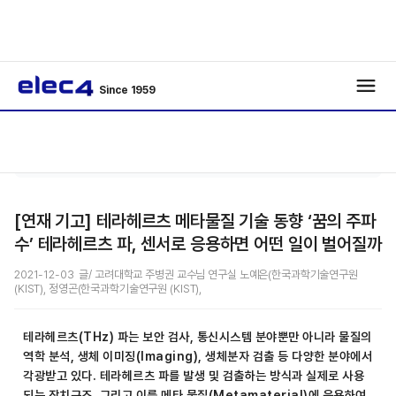
Since 1959
/
/
기사보기
[연재 기고] 테라헤르츠 메타물질 기술 동향 ‘꿈의 주파
수’ 테라헤르츠 파, 센서로 응용하면 어떤 일이 벌어질까
2021-12-03 글/ 고려대학교 주병권 교수님 연구실 노예은(한국과학기술연구원
(KIST), 정영곤(한국과학기술연구원 (KIST),
테라헤르츠(THz) 파는 보안 검사, 통신시스템 분야뿐만 아니라 물질의
역학 분석, 생체 이미징(Imaging), 생체분자 검출 등 다양한 분야에서
각광받고 있다. 테라헤르츠 파를 발생 및 검출하는 방식과 실제로 사용
되는 장치구조, 그리고 이를 메타 물질(Metamaterial)에 응용하여