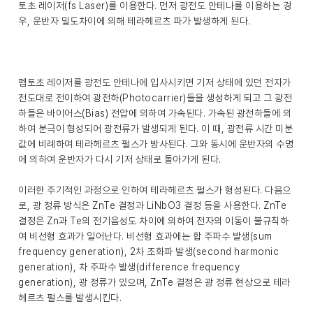
토초 레이저(fs Laser)를 이용한다. 먼저 광전도 안테나를 이용하는 경
우, 운반자 밀도차이에 의해 테라헤르츠 파가 발생하게 된다.
펨토초 레이저를 광전도 안테나에 입사시키면 기저 상태에 있던 전자가
전도대로 전이하여 광전하(Photocarrier)들을 생성하게 되고 그 광전
하들은 바이어스(Bias) 전압에 의하여 가속된다. 가속된 광전하들에 의
하여 분극이 형성되어 광전류가 발생되게 된다. 이 때, 광전류 시간 미분
값에 비례하여 테라헤르츠 펄스가 방사된다. 그와 동시에 운반자의 수명
에 의하여 운반자가 다시 기저 상태로 돌아가게 된다.
이러한 주기적인 과정으로 인하여 테라헤르츠 펄스가 형성된다. 다음으
로, 광 정류 방식은 ZnTe 결정과 LiNbO3 결정 등을 사용한다. ZnTe
결정은 Zn과 Te의 전기음성도 차이에 의하여 전자의 이동이 불규칙하
여 비선형 효과가 일어난다. 비선형 효과에는 합 주파수 발생(sum
frequency generation), 2차 조화파 발생(second harmonic
generation), 차 주파수 발생(difference frequency
generation), 광 정류가 있으며, ZnTe 결정은 광 정류 현상으로 테라
헤르츠 펄스를 발생시킨다.