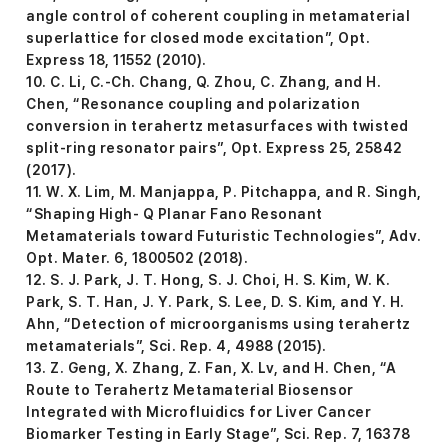
angle control of coherent coupling in metamaterial
superlattice for closed mode excitation”, Opt.
Express 18, 11552 (2010).
10. C. Li, C.-Ch. Chang, Q. Zhou, C. Zhang, and H.
Chen, “Resonance coupling and polarization
conversion in terahertz metasurfaces with twisted
split-ring resonator pairs”, Opt. Express 25, 25842
(2017).
11. W. X. Lim, M. Manjappa, P. Pitchappa, and R. Singh,
“Shaping High- Q Planar Fano Resonant
Metamaterials toward Futuristic Technologies”, Adv.
Opt. Mater. 6, 1800502 (2018).
12. S. J. Park, J. T. Hong, S. J. Choi, H. S. Kim, W. K.
Park, S. T. Han, J. Y. Park, S. Lee, D. S. Kim, and Y. H.
Ahn, “Detection of microorganisms using terahertz
metamaterials”, Sci. Rep. 4, 4988 (2015).
13. Z. Geng, X. Zhang, Z. Fan, X. Lv, and H. Chen, “A
Route to Terahertz Metamaterial Biosensor
Integrated with Microfluidics for Liver Cancer
Biomarker Testing in Early Stage”, Sci. Rep. 7, 16378