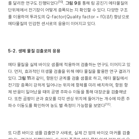
[10]
를 달리한 연구도 진행되었다
.
그림 9
를 통해 링 공진기 메타물질의
단위체에서 전기장이 어떻게 증폭되는 지 확인할 수 있다. 다양한 구조
를 이용하여 투과도의 Q-factor(Quality factor = f0/Δf) 향상으로
메타물질의 민감한 센서로의 응용이 이어지고 있다.
5-2. 생체 물질 검출로의 응용
메타 물질을 실제 바이오 샘플에 적용하여 검출하는 연구도 이어지고 있
다. 먼저, 효과적인 미생물 검출을 위해 메타 물질을 활용한 연구 결과가
있다.
그림 11
과 같이, 항원인 균계를 검출 샘플로 하고, 메타 물질에서
전기장 증폭이 강하게 일어나는 위치에 항체를 미리 배치하여, 항원 항
체 반응이 일어났을 때의 공명 주파수 이동을 통해 대장균을 검출해냈
다. 또한 곰팡이 균과 효모를 각각 센싱 위치에 들어가는 개수에 따른 주
[12]
파수 이동도를 확인하여 농도 별 측정이 가능함을 보였다
.
또 다른 바이오 샘플 검출연구 사례로, 실제 간 암의 바이오 마커를 검출