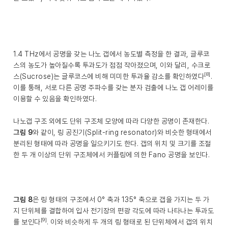
1.4 THz에서 공명을 갖는 나노 갭에서 농도별 측정을 한 결과, 글루코
스의 농도가 높아질수록 투과도가 점점 작아졌으며, 이와 달리, 수크로
[8]
스(Sucrose)는 글루코스에 비해 미미한 투과율 감소를 확인하였다
.
이를 통해, 서로 다른 공명 주파수를 갖는 분자 검출에 나노 갭 어레이를
이용할 수 있음을 확인하였다.
나노갭 구조 외에도 단위 구조체 모양에 따라 다양한 공명이 존재한다.
그림 9
와 같이, 링 공진기(Split-ring resonator)와 비슷한 형태에서
분리된 형태에 따라 공명을 일으키기도 한다. 갭의 위치 및 크기를 조절
한 두 개 이상의 단위 구조체에서 커플링에 의한 Fano 공명을 보인다.
그림 8
은 링 형태의 구조에서 0° 축과 135° 축으로 갭을 가지는 두 가
지 단위체를 결합하여 입사 전기장의 편광 각도에 따라 나타나는 투과도
[9]
를 보인다
. 이와 비슷하게 두 개의 링 형태로 된 단위체에서 갭의 위치