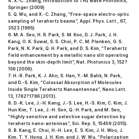
4. X.-C. Zhang, Introduction to THz wave Photonics,
Springer (2009)
5. Q. Wu, and X.-C. Zhang, “Free-space electro-optic
sampling of terahertz beams”, Appl. Phys. Lett., 67,
3523 (1995)
6. M. A. Seo, H. R. Park, S. M. Koo, D. J. Park, J. H.
Kang, O. K. Suwal, S. S. Choi, P. C. M. Planken, G. S.
Park, N. K. Park, Q. H. Park, and D. S. Kim, “Terahertz
field enhancement by a metallic nano slit operating
beyond the skin-depth limit”, Nat. Photonics 3, 152?
156 (2009).
7. H.-R. Park, K. J. Ahn, S. Han, Y.-M. Bahk, N. Park,
and D.-S. Kim, “Colossal Absorption of Molecules
Inside Single Terahertz Nanoantennas”, Nano Lett.
13, 1782?1786 (2013).
8. D.-K. Lee, J.-H. Kang, J.-S. Lee, H.-S. Kim, C. Kim, J.
Hun Kim, T. Lee, J.-H. Son, Q.-H. Park, and M. Seo,
“Highly sensitive and selective sugar detection by
terahertz nano-antennas”, Sci. Rep. 5, 15459 (2015).
9. B. Kang, E. Choi, H.-H. Lee, E. S. Kim, J. H. Woo, J.
Kim, T. Y. Hong, J. H. Kim, and J. W. Wu, “Polarization