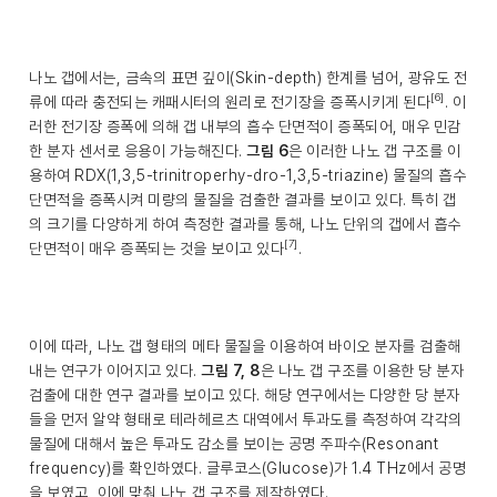
나노 갭에서는, 금속의 표면 깊이(Skin-depth) 한계를 넘어, 광유도 전
[6]
류에 따라 충전되는 캐패시터의 원리로 전기장을 증폭시키게 된다
. 이
러한 전기장 증폭에 의해 갭 내부의 흡수 단면적이 증폭되어, 매우 민감
한 분자 센서로 응용이 가능해진다.
그림 6
은 이러한 나노 갭 구조를 이
용하여 RDX(1,3,5-trinitroperhy-dro-1,3,5-triazine) 물질의 흡수
단면적을 증폭시켜 미량의 물질을 검출한 결과를 보이고 있다. 특히 갭
의 크기를 다양하게 하여 측정한 결과를 통해, 나노 단위의 갭에서 흡수
[7]
단면적이 매우 증폭되는 것을 보이고 있다
.
이에 따라, 나노 갭 형태의 메타 물질을 이용하여 바이오 분자를 검출해
내는 연구가 이어지고 있다.
그림 7, 8
은 나노 갭 구조를 이용한 당 분자
검출에 대한 연구 결과를 보이고 있다. 해당 연구에서는 다양한 당 분자
들을 먼저 알약 형태로 테라헤르츠 대역에서 투과도를 측정하여 각각의
물질에 대해서 높은 투과도 감소를 보이는 공명 주파수(Resonant
frequency)를 확인하였다. 글루코스(Glucose)가 1.4 THz에서 공명
을 보였고, 이에 맞춰 나노 갭 구조를 제작하였다.