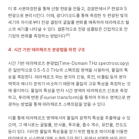
이 후 사분파장판을 통해 선형 편광을 만들고, 검광판에서 P 편광과 S
편광으로 분리시킨다. 이때, 광다이오드를 통해 측정한 두 편광된 빛의
세기의 차이로부터 전광 결정의 굴절률 변화를 예측하여 테라헤르츠 펄
스의 세기를 나타낼 수 있다. 결론적으로 전광 샘플링은 간접적으로 전
[4]
기장의 변화를 측정하는 방법이다
.
4. 시간 기반 테라헤르츠 분광법을 위한 구조
시간 기반 테라헤르츠 분광법(Time-Domain THz spectroscopy)
은 일반적으로 0.5~5.0 THz의 스펙트럼 영역을 사용하여, 물질의 특
성을 측정한다. 테라헤르츠 파는 분자의 진동, 회전, 비틀림 등의 분자
역학과 에너지 준위가 비슷하기 때문에 물질의 고유 특성을 측정하는 것
에 용이하다. 물질의 특성을 먼저 시간 영역의 테라헤르츠 신호로 측정
하고, 푸리에 변환 (Fourier transform)을 통하여 주파수 영역으로 변
경하는 방법을 통해 테라헤르츠 스펙트럼을 얻을 수 있다.
이를 통해 테라헤르츠 영역에서의 물질의 광학적 특성을 추출해낼 수 있
으며, 그 예시로는 굴절률, 반사율, 투과율, 흡수 계수, 유전율, 전도도
등이 있다. 이러한 물질의 특성들을 얻기 위한 펨토초 레이저를 이용한
테라헤르츠 시스템에 대해 소개하고자 한다. 위에서 설명한 바와 같이,