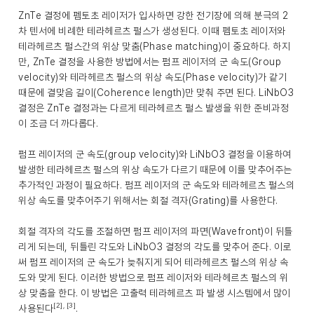
ZnTe 결정에 펨토초 레이저가 입사하면 강한 전기장에 의해 분극의 2
차 텐서에 비례한 테라헤르츠 펄스가 생성된다. 이때 펨토초 레이저와
테라헤르츠 펄스간의 위상 맞춤(Phase matching)이 중요하다. 하지
만, ZnTe 결정을 사용한 방법에서는 펌프 레이저의 군 속도(Group
velocity)와 테라헤르츠 펄스의 위상 속도(Phase velocity)가 같기
때문에 결맞음 길이(Coherence length)만 맞춰 주면 된다. LiNbO3
결정은 ZnTe 결정과는 다르게 테라헤르츠 펄스 발생을 위한 준비과정
이 조금 더 까다롭다.
펌프 레이저의 군 속도(group velocity)와 LiNbO3 결정을 이용하여
발생한 테라헤르츠 펄스의 위상 속도가 다르기 때문에 이를 맞추어주는
추가적인 과정이 필요하다. 펌프 레이저의 군 속도와 테라헤르츠 펄스의
위상 속도를 맞추어주기 위해서는 회절 격자(Grating)를 사용한다.
회절 격자의 각도를 조절하면 펌프 레이저의 파면(Wavefront)이 뒤틀
리게 되는데, 뒤틀린 각도와 LiNbO3 결정의 각도를 맞추어 준다. 이로
써 펌프 레이저의 군 속도가 늦춰지게 되어 테라헤르츠 펄스의 위상 속
도와 맞게 된다. 이러한 방법으로 펌프 레이저와 테라헤르츠 펄스의 위
상 맞춤을 한다. 이 방법은 고출력 테라헤르츠 파 발생 시스템에서 많이
[2], [3]
사용된다
.