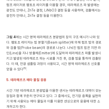
펌프 레이저로 펨토초 레이저를 이용할 경우, 테라헤르츠 파 발생에는
광전도 안테나, ZnTe 결정, LiNbO3 결정 등을 사용하며, 검출에서는
광전자 안테나, ZnTe 결정 등을 이용한다.
그림 4
에는 시간 영역 테라헤르츠 분광법의 장치 구조 예시가 나와 있
다. 펨토초 레이저는 빔 분할기(Beam splitter)에 의해 펌프 빔의 경로
와 검출 빔(Probe beam)의 경로로 나눈다. 나눠진 펌프 빔은 지연 라
인(Line)을 지나 방출체(Emitter)에 도달하여 테라헤르츠 파를 발생시
키고 발생된 테라헤르츠 파는 시료를 거친 후, 검출 빔을 통하여 검출된
다. 이 때, 전광 샘플링 과정이 사용되고, 시간 영역 테라헤르츠 신호를
[5]
얻을 수 있다
.
5. 테라헤르츠 메타 물질 응용
시간 기반 테라헤르츠 분광법을 이용한 센서는 테라헤르츠 대역이 갖는
장점과 함께 꾸준히 연구되고 있다. 그 중에서도, 전기장 증폭을 실현하
기 위해 사용되는 메타 물질과 이를 이용한 센싱으로의 응용에 대한 소
개하고자 한다.