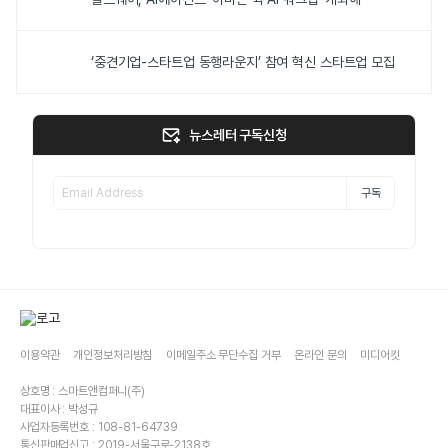
‘중견기업-스타트업 동행라운지’ 참여 혁신 스타트업 모집
뉴스레터 구독신청
구독
이용약관
개인정보처리방침
이메일주소 무단수집 거부
온라인 문의
미디어킷
상호명 : 스마트앤컴퍼니(주)
대표이사 : 박성규
사업자등록번호 : 108-81-64739
통신판매업신고 : 2019-서울구로-2138호