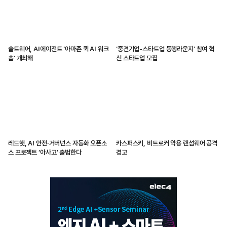
솔트웨어, AI에이전트 ‘아마존 퀵 AI 워크
‘중견기업-스타트업 동행라운지’ 참여 혁
숍’ 개최해
신 스타트업 모집
레드햇, AI 안전·거버넌스 자동화 오픈소
카스퍼스키, 비트로커 악용 랜섬웨어 공격
스 프로젝트 ‘아사고’ 출범한다
경고