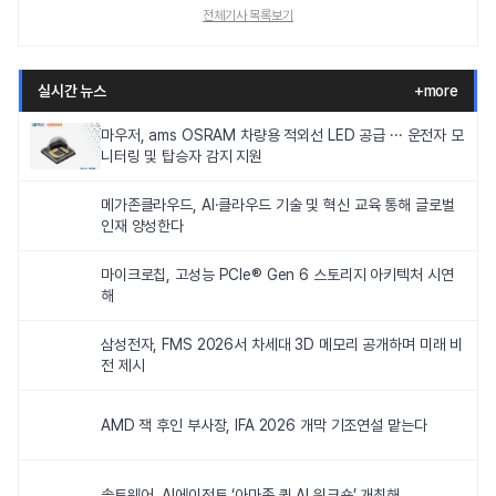
전체기사 목록보기
실시간 뉴스
+more
마우저, ams OSRAM 차량용 적외선 LED 공급 ··· 운전자 모
니터링 및 탑승자 감지 지원
메가존클라우드, AI·클라우드 기술 및 혁신 교육 통해 글로벌
인재 양성한다
마이크로칩, 고성능 PCIe® Gen 6 스토리지 아키텍처 시연
해
삼성전자, FMS 2026서 차세대 3D 메모리 공개하며 미래 비
전 제시
AMD 잭 후인 부사장, IFA 2026 개막 기조연설 맡는다
솔트웨어, AI에이전트 ‘아마존 퀵 AI 워크숍’ 개최해