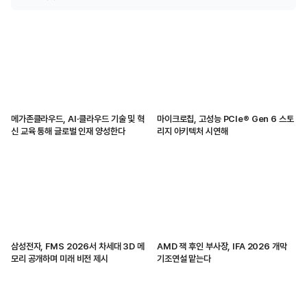
메가존클라우드, AI·클라우드 기술 및 혁
마이크로칩, 고성능 PCIe® Gen 6 스토
신 교육 통해 글로벌 인재 양성한다
리지 아키텍처 시연해
삼성전자, FMS 2026서 차세대 3D 메
AMD 잭 후인 부사장, IFA 2026 개막
모리 공개하며 미래 비전 제시
기조연설 맡는다