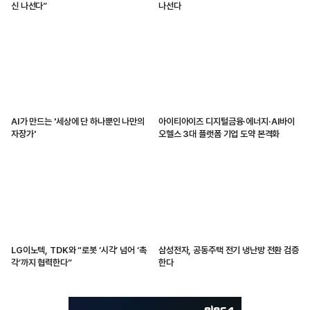
신 나선다”
나선다
AI가 만드는 '세상에 단 하나뿐인 나만의
아이티아이즈 디지털금융·에너지·AI바이
자장가'
오헬스 3대 플랫폼 기업 도약 본격화
LG이노텍, TDK와 “로봇 ‘시각’ 넘어 ‘촉
삼성전자, 공동주택 전기 냉난방 전환 검증
각’까지 협력한다”
한다