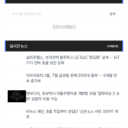
검색
전체기사 목록보기
실시간 뉴스
+more
실리콘랩스, 초저전력 블루투스 LE SoC 'BG2B' 공개 ··· IoT
기기 전력 효율·보안 강화
지리자동차그룹, 7월 글로벌 판매 25만대 돌파 ··· 5개월 연
속 증가세
엔비디아, 로보택시·자율주행차용 개방형 모델 ‘알파마요 2 슈
퍼’ 상업적 이용 가능
리눅스 재단, 8월 11일부터 양일간 ‘오픈소스 서밋 코리아’ 개
최