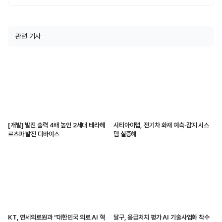
관련 기사
[개발] 발진 출력 4배 높인 2세대 테라헤
시티아이랩, 전기차 화재 예측·감지 시스
르츠파 발진 디바이스
템 실증해
KT, 연세의료원과 “대한민국 의료 AI 혁
달구, 응급처치 평가 AI 기술사업화 착수