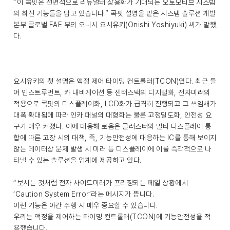
“이 콕핏은 전면적으로 리뉴얼돼 상용화가 기대되는 오토모티브 시스템
의 최신 기능들을 담고 있습니다.” 콕핏 설명을 맡은 시스템 솔루션 개발
본부 글로벌 FAE 부의 오니시 요시유키(Onishi Yoshiyuki) 씨가 말했
다.
요시유키의 첫 설명은 액정 제어 타이밍 컨트롤러(TCON)였다. 최근 들
어 인스트루먼트, 카 내비게이션 등 센터스택의 디지털화, 전자미러의
적용으로 콕핏의 디스플레이화, LCD화가 급격히 진행되고 그 쓰임새가
대폭 확대됨에 따라 인카 패널의 대형화는 물론 고정밀도화, 안전성 요
구가 매우 커졌다. 이에 대응해 로옴은 클러스터와 멀티 디스플레이 통
합에 따른 고장 시의 대책, 즉, 기능안전성에 대응하는 IC를 통해 보이지
않는 데이터상 문제 발생 시 미러 등 디스플레이에 이를 즉각적으로 나
타낼 수 있는 솔루션을 업계에 제공하고 있다.
“보시는 것처럼 전자 사이드미러가 프리징되는 페일 상황에서
‘Caution System Error’라는 메시지가 뜹니다.
이런 기능은 야간 주행 시 매우 중요할 수 있습니다.
우리는 액정을 제어하는 타이밍 컨트롤러(TCON)에 기능안전성을 적
용했습니다.