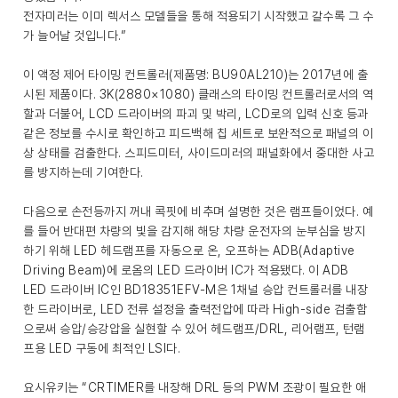
전자미러는 이미 렉서스 모델들을 통해 적용되기 시작했고 갈수록 그 수
가 늘어날 것입니다.”
이 액정 제어 타이밍 컨트롤러(제품명: BU90AL210)는 2017년에 출
시된 제품이다. 3K(2880×1080) 클래스의 타이밍 컨트롤러로서의 역
할과 더불어, LCD 드라이버의 파괴 및 박리, LCD로의 입력 신호 등과
같은 정보를 수시로 확인하고 피드백해 칩 세트로 보완적으로 패널의 이
상 상태를 검출한다. 스피드미터, 사이드미러의 패널화에서 중대한 사고
를 방지하는데 기여한다.
다음으로 손전등까지 꺼내 콕핏에 비추며 설명한 것은 램프들이었다. 예
를 들어 반대편 차량의 빛을 감지해 해당 차량 운전자의 눈부심을 방지
하기 위해 LED 헤드램프를 자동으로 온, 오프하는 ADB(Adaptive
Driving Beam)에 로옴의 LED 드라이버 IC가 적용됐다. 이 ADB
LED 드라이버 IC인 BD18351EFV-M은 1채널 승압 컨트롤러를 내장
한 드라이버로, LED 전류 설정을 출력전압에 따라 High-side 검출함
으로써 승압/승강압을 실현할 수 있어 헤드램프/DRL, 리어램프, 턴램
프용 LED 구동에 최적인 LSI다.
요시유키는 “CRTIMER를 내장해 DRL 등의 PWM 조광이 필요한 애