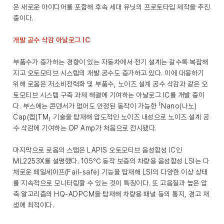
은 새로운 아이디어를 포함해 후속 세대 유닛의 프로토타입 제작을 추진
중이다.
개발 공수 삭감 아날로그 IC
부품수가 증가하는 경향이 있는 자동차에서 전기 설계는 갈수록 복잡해
지고 오토모티브 시스템의 개발 공수도 증가하고 있다. 이에 대응하기
위해 로옴은 저소비전력화 및 부품수, 노이즈 설계 공수 삭감과 같은 오
토모티브 시스템 구축 과제 해결에 기여하는 아날로그 IC를 개발 중이
다. 부스에는 콘덴서가 없어도 안정된 동작이 가능한 「Nano(나노)
Cap(캡)TM」 기술을 탑재해 압도적인 노이즈 내성으로 노이즈 설계 공
수 삭감에 기여하는 OP Amp가 처음으로 전시됐다.
마지막으로 로옴의 스탭은 LAPIS 오토모티브 음성합성 IC인
ML2253X를 설명했다. 105℃ 동작 보증의 차량용 음성합성 LSI는 다
채로운 페일세이프(Fail-safe) 기능을 탑재해 LSI의 다양한 이상 상태
를 지속적으로 모니터링할 수 있는 것이 특징이다. 또 고음질과 높은 압
축 알고리즘의 HQ-ADPCM을 탑재해 차량용 패널 등의 통지, 경고 재
생에 최적이다.