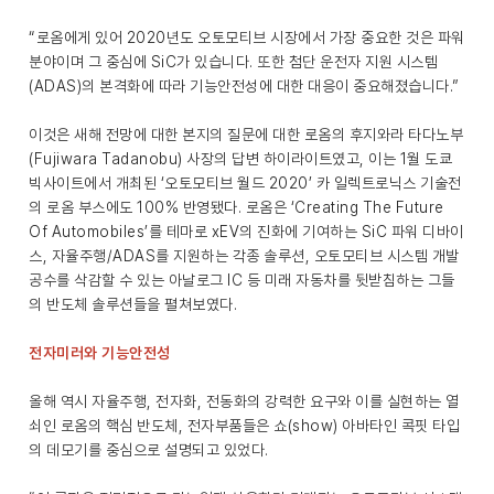
“로옴에게 있어 2020년도 오토모티브 시장에서 가장 중요한 것은 파워
분야이며 그 중심에 SiC가 있습니다. 또한 첨단 운전자 지원 시스템
(ADAS)의 본격화에 따라 기능안전성에 대한 대응이 중요해졌습니다.”
이것은 새해 전망에 대한 본지의 질문에 대한 로옴의 후지와라 타다노부
(Fujiwara Tadanobu) 사장의 답변 하이라이트였고, 이는 1월 도쿄
빅사이트에서 개최된 ‘오토모티브 월드 2020’ 카 일렉트로닉스 기술전
의 로옴 부스에도 100% 반영됐다. 로옴은 ‘Creating The Future
Of Automobiles’를 테마로 xEV의 진화에 기여하는 SiC 파워 디바이
스, 자율주행/ADAS를 지원하는 각종 솔루션, 오토모티브 시스템 개발
공수를 삭감할 수 있는 아날로그 IC 등 미래 자동차를 뒷받침하는 그들
의 반도체 솔루션들을 펼쳐보였다.
전자미러와 기능안전성
올해 역시 자율주행, 전자화, 전동화의 강력한 요구와 이를 실현하는 열
쇠인 로옴의 핵심 반도체, 전자부품들은 쇼(show) 아바타인 콕핏 타입
의 데모기를 중심으로 설명되고 있었다.