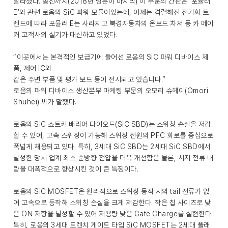
달라졌다. 종전까지(2018년 방문이 마지막) 이 부문의 간판은 ‘포뮬러
E’와 관련 로옴의 SiC 파워 모듈이었는데, 이제는 격렬해진 전기화 트
렌드에 따라 포뮬러 E는 사라지고 북경자동차의 온보드 차저 등 카 메이
커 고객사의 실기가 대신하고 있었다.
“이곳에서는 본격적인 보급기에 들어선 로옴의 SiC 파워 디바이스 제
품, 제어 IC와
같은 주변 부품 및 평가 보드 등이 전시되고 있습니다.”
로옴의 파워 디바이스 생산본부 마케팅 부문의 오모리 슈헤이(Omori
Shuhei) 씨가 말했다.
로옴의 SiC 쇼트키 배리어 다이오드(SiC SBD)는 스위칭 손실을 저감
할 수 있어, 고속 스위칭이 가능해 스위칭 전원의 PFC 회로를 중심으로
폭넓게 채용되고 있다. 특히, 3세대 SiC SBD는 2세대 SiC SBD에서
달성한 당시 업계 최소 순방향 전압을 더욱 개선함은 물론, 서지 전류 내
량을 대폭적으로 향상시킨 것이 큰 특징이다.
로옴의 SiC MOSFET은 원리적으로 스위칭 동작 시의 tail 전류가 없
어 고속으로 동작해 스위칭 손실을 크게 저감한다. 작은 칩 사이즈로 낮
은 ON 저항을 달성할 수 있어 저용량 낮은 Gate Charge를 실현한다.
특히, 로옴의 3세대 트렌치 게이트 타입 SiC MOSFET는 2세대 플래