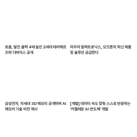
로옴, 발진 출력 4배 높인 2세대 테라헤르
마우저 일렉트로닉스, 오므론의 최신 제품
츠파 디바이스 공개
및 솔루션 공급한다
삼성전자, 차세대 3D 메모리 공개하며 AI
[개발] 데이터 속도 맞춰 스스로 반응하는
메모리 기술 비전 제시
'카멜레온 AI 반도체' 개발