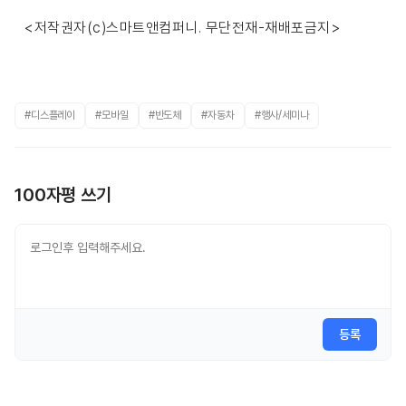
<저작권자(c)스마트앤컴퍼니. 무단전재-재배포금지>
#디스플레이
#모바일
#반도체
#자동차
#행사/세미나
100자평 쓰기
등록