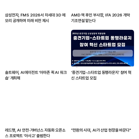
삼성전자, FMS 2026서 차세대 3D 메
AMD 잭 후인 부사장, IFA 2026 개막
모리 공개하며 미래 비전 제시
기조연설 맡는다
솔트웨어, AI에이전트 ‘아마존 퀵 AI 워크
‘중견기업-스타트업 동행라운지’ 참여 혁
숍’ 개최해
신 스타트업 모집
레드햇, AI 안전·거버넌스 자동화 오픈소
"전환의 시대, AI가 산업 현장을 바꾼다"
스 프로젝트 ‘아사고’ 출범한다