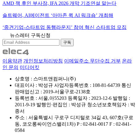
AMD 잭 후인 부사장, IFA 2026 개막 기조연설 맡는다
솔트웨어, AI에이전트 ‘아마존 퀵 AI 워크숍’ 개최해
‘중견기업-스타트업 동행라운지’ 참여 혁신 스타트업 모집
뉴스레터 구독신청
구독
이용약관
개인정보처리방침
이메일주소 무단수집 거부
온라
인 문의
미디어킷
상호명 : 스마트앤컴퍼니(주)
대표이사 : 박성규
사업자등록번호 : 108-81-64739
통신
판매업신고 : 2019-서울구로-2138호
등록번호 : 서울,아55203
등록일자 : 2023-12-6
발행일 :
2011-9-19
발행인·편집인 : 박성규
청소년보호책임자 : 박
종서
주소 : 서울특별시 구로구 디지털로 34길 43, 607호(구로
동, 코오롱싸이언스밸리1차)
P : 02-841-0017
F : 02-841-
0584