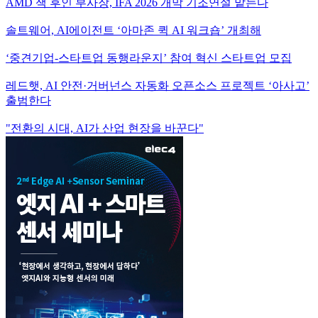
AMD 잭 후인 부사장, IFA 2026 개막 기조연설 맡는다
솔트웨어, AI에이전트 ‘아마존 퀵 AI 워크숍’ 개최해
‘중견기업-스타트업 동행라운지’ 참여 혁신 스타트업 모집
레드햇, AI 안전·거버넌스 자동화 오픈소스 프로젝트 ‘아사고’
출범한다
"전환의 시대, AI가 산업 현장을 바꾼다"