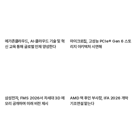
메가존클라우드, AI·클라우드 기술 및 혁
마이크로칩, 고성능 PCIe® Gen 6 스토
신 교육 통해 글로벌 인재 양성한다
리지 아키텍처 시연해
삼성전자, FMS 2026서 차세대 3D 메
AMD 잭 후인 부사장, IFA 2026 개막
모리 공개하며 미래 비전 제시
기조연설 맡는다