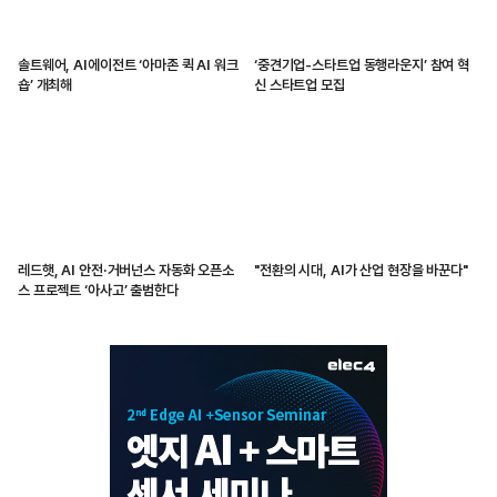
솔트웨어, AI에이전트 ‘아마존 퀵 AI 워크
‘중견기업-스타트업 동행라운지’ 참여 혁
숍’ 개최해
신 스타트업 모집
레드햇, AI 안전·거버넌스 자동화 오픈소
"전환의 시대, AI가 산업 현장을 바꾼다"
스 프로젝트 ‘아사고’ 출범한다