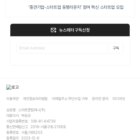
‘중견기업-스타트업 동행라운지’ 참여 혁신 스타트업 모집
뉴스레터 구독신청
구독
이용약관
개인정보처리방침
이메일주소 무단수집 거부
온라인 문의
미디어킷
상호명 : 스마트앤컴퍼니(주)
대표이사 : 박성규
사업자등록번호 : 108-81-64739
통신판매업신고 : 2019-서울구로-2138호
등록번호 : 서울,아55203
등록일자 : 2023-12-6