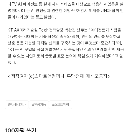
니TV AI 에이전트 등 실제 자사 서비스를 대상으로 적용하고 있음을 설
명했다. KT는 AI 안전성과 관련한 예방·보호·감시 체계를 UN과 함께 만
들어 나가겠다는 뜻도 밝혔다.
KT AX미래기술원 Tech전략담당 박완진 상무는 “에이전트가 사람을
대신하는 시대에는 기술 혁신의 속도와 함께, 인간의 권리를 보장하고
상호 운용 가능한 디지털 신뢰를 구축하는 것이 무엇보다 중요하다”며,
“KT는 AI 모델을 직접 개발하면서도 중립적인 신뢰 인프라를 함께 제공
할 수 있는 사업자로서 글로벌 표준 논의에 책임 있게 기여하겠다”고 말
했다.
<저작권자(c)스마트앤컴퍼니. 무단전재-재배포금지>
#행사/세미나
#인공지능
#소프트웨어
100자평 쓰기