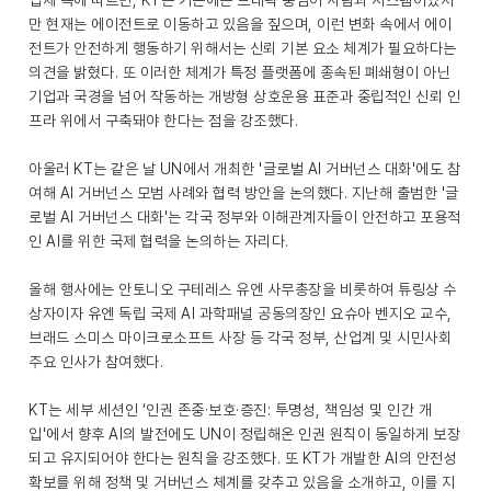
업체 측에 따르면, KT는 기존에는 트래픽 중심이 사람과 시스템이었지
만 현재는 에이전트로 이동하고 있음을 짚으며, 이런 변화 속에서 에이
전트가 안전하게 행동하기 위해서는 신뢰 기본 요소 체계가 필요하다는
의견을 밝혔다. 또 이러한 체계가 특정 플랫폼에 종속된 폐쇄형이 아닌
기업과 국경을 넘어 작동하는 개방형 상호운용 표준과 중립적인 신뢰 인
프라 위에서 구축돼야 한다는 점을 강조했다.
아울러 KT는 같은 날 UN에서 개최한 '글로벌 AI 거버넌스 대화'에도 참
여해 AI 거버넌스 모범 사례와 협력 방안을 논의했다. 지난해 출범한 '글
로벌 AI 거버넌스 대화'는 각국 정부와 이해관계자들이 안전하고 포용적
인 AI를 위한 국제 협력을 논의하는 자리다.
올해 행사에는 안토니오 구테레스 유엔 사무총장을 비롯하여 튜링상 수
상자이자 유엔 독립 국제 AI 과학패널 공동의장인 요슈아 벤지오 교수,
브래드 스미스 마이크로소프트 사장 등 각국 정부, 산업계 및 시민사회
주요 인사가 참여했다.
KT는 세부 세션인 ‘인권 존중·보호·증진: 투명성, 책임성 및 인간 개
입'에서 향후 AI의 발전에도 UN이 정립해온 인권 원칙이 동일하게 보장
되고 유지되어야 한다는 원칙을 강조했다. 또 KT가 개발한 AI의 안전성
확보를 위해 정책 및 거버넌스 체계를 갖추고 있음을 소개하고, 이를 지