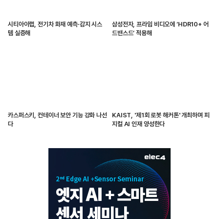
시티아이랩, 전기차 화재 예측·감지 시스
삼성전자, 프라임 비디오에 ‘HDR10+ 어
템 실증해
드밴스드’ 적용해
카스퍼스키, 컨테이너 보안 기능 강화 나선
KAIST, '제1회 로봇 해커톤' 개최하며 피
다
지컬 AI 인재 양성한다