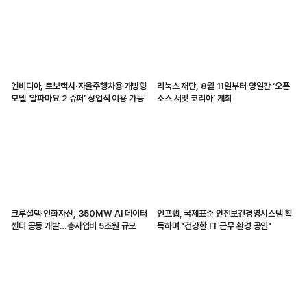
엔비디아, 로보택시·자율주행차용 개방형
리눅스 재단, 8월 11일부터 양일간 ‘오픈
모델 ‘알파마요 2 슈퍼’ 상업적 이용 가능
소스 서밋 코리아’ 개최
크루셜텍·인화자산, 350MW AI 데이터
인프랩, 국제표준 안전보건경영시스템 획
센터 공동 개발…총사업비 5조원 규모
득하며 "건강한 IT 근무 환경 공인"