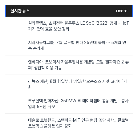
실시간 뉴스
+more
실리콘랩스, 초저전력 블루투스 LE SoC 'BG2B' 공개 ··· IoT
기기 전력 효율·보안 강화
지리자동차그룹, 7월 글로벌 판매 25만대 돌파 ··· 5개월 연
속 증가세
엔비디아, 로보택시·자율주행차용 개방형 모델 ‘알파마요 2 슈
퍼’ 상업적 이용 가능
리눅스 재단, 8월 11일부터 양일간 ‘오픈소스 서밋 코리아’ 개
최
크루셜텍·인화자산, 350MW AI 데이터센터 공동 개발…총사
업비 5조원 규모
테솔로 로봇핸드, 스탠퍼드·MIT 연구 현장 잇단 채택…글로벌
로봇학습 플랫폼 입지 강화