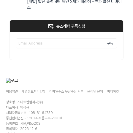
[개발] 발진 출력 4배 높인 2세대 테라헤르츠파 발진 디바이
스
뉴스레터 구독신청
구독
이용약관
개인정보처리방침
이메일주소 무단수집 거부
온라인 문의
미디어킷
상호명 : 스마트앤컴퍼니(주)
대표이사 : 박성규
사업자등록번호 : 108-81-64739
통신판매업신고 : 2019-서울구로-2138호
등록번호 : 서울,아55203
등록일자 : 2023-12-6