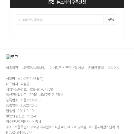
뉴스레터 구독신청
구독
이용약관
개인정보처리방침
이메일주소 무단수집 거부
온라인 문의
미디어킷
상호명 : 스마트앤컴퍼니(주)
대표이사 : 박성규
사업자등록번호 : 108-81-64739
통신판매업신고 : 2019-서울구로-2138호
등록번호 : 서울,아55203
등록일자 : 2023-12-6
발행일 : 2011-9-19
발행인·편집인 : 박성규
청소년보호책임자 : 박종서
주소 : 서울특별시 구로구 디지털로 34길 43, 607호(구로동, 코오롱싸이언스밸리1차)
P : 02-841-0017