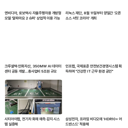
엔비디아, 로보택시·자율주행차용 개방형
리눅스 재단, 8월 11일부터 양일간 ‘오픈
모델 ‘알파마요 2 슈퍼’ 상업적 이용 가능
소스 서밋 코리아’ 개최
크루셜텍·인화자산, 350MW AI 데이터
인프랩, 국제표준 안전보건경영시스템 획
센터 공동 개발…총사업비 5조원 규모
득하며 "건강한 IT 근무 환경 공인"
시티아이랩, 전기차 화재 예측·감지 시스
삼성전자, 프라임 비디오에 ‘HDR10+ 어
템 실증해
드밴스드’ 적용해