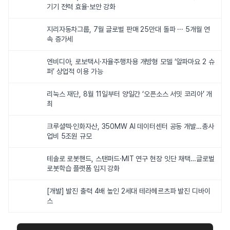
기기 전력 효율·보안 강화
지리자동차그룹, 7월 글로벌 판매 25만대 돌파 ··· 5개월 연
속 증가세
엔비디아, 로보택시·자율주행차용 개방형 모델 ‘알파마요 2 슈
퍼’ 상업적 이용 가능
리눅스 재단, 8월 11일부터 양일간 ‘오픈소스 서밋 코리아’ 개
최
크루셜텍·인화자산, 350MW AI 데이터센터 공동 개발…총사
업비 5조원 규모
테솔로 로봇핸드, 스탠퍼드·MIT 연구 현장 잇단 채택…글로벌
로봇학습 플랫폼 입지 강화
[개발] 발진 출력 4배 높인 2세대 테라헤르츠파 발진 디바이
스