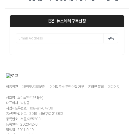
뉴스레터 구독신청
구독
이용약관
개인정보처리방침
이메일주소 무단수집 거부
온라인 문의
미디어킷
상호명 : 스마트앤컴퍼니(주)
대표이사 : 박성규
사업자등록번호 : 108-81-64739
통신판매업신고 : 2019-서울구로-2138호
등록번호 : 서울,아55203
등록일자 : 2023-12-6
발행일 : 2011-9-19