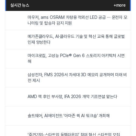
실시간 뉴스
+more
마우저, ams OSRAM 차량용 적외선 LED 공급 ··· 운전자 모
니터링 및 탑승자 감지 지원
메가존클라우드, AI·클라우드 기술 및 혁신 교육 통해 글로벌
인재 양성한다
마이크로칩, 고성능 PCIe® Gen 6 스토리지 아키텍처 시연
해
삼성전자, FMS 2026서 차세대 3D 메모리 공개하며 미래 비
전 제시
AMD 잭 후인 부사장, IFA 2026 개막 기조연설 맡는다
솔트웨어, AI에이전트 ‘아마존 퀵 AI 워크숍’ 개최해
‘중견기업-스타트업 동행라운지’ 참여 혁신 스타트업 모집