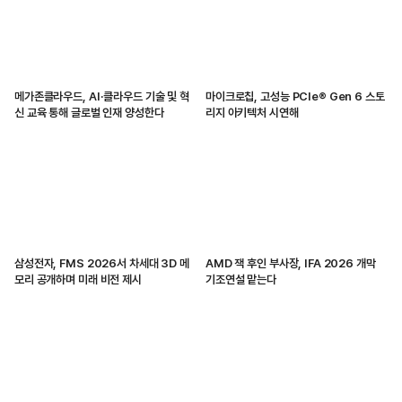
메가존클라우드, AI·클라우드 기술 및 혁
마이크로칩, 고성능 PCIe® Gen 6 스토
신 교육 통해 글로벌 인재 양성한다
리지 아키텍처 시연해
삼성전자, FMS 2026서 차세대 3D 메
AMD 잭 후인 부사장, IFA 2026 개막
모리 공개하며 미래 비전 제시
기조연설 맡는다