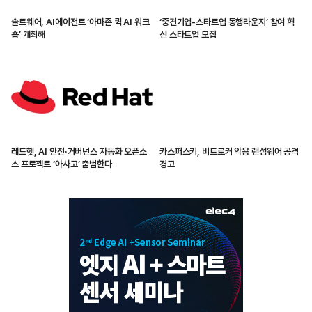
솔트웨어, AI에이전트 ‘아마존 퀵 AI 워크
‘중견기업-스타트업 동행라운지’ 참여 혁
숍’ 개최해
신 스타트업 모집
레드햇, AI 안전·거버넌스 자동화 오픈소
카스퍼스키, 비트로커 악용 랜섬웨어 공격
스 프로젝트 ‘아사고’ 출범한다
경고