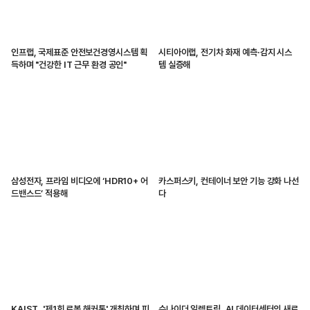
인프랩, 국제표준 안전보건경영시스템 획
시티아이랩, 전기차 화재 예측·감지 시스
득하며 "건강한 IT 근무 환경 공인"
템 실증해
삼성전자, 프라임 비디오에 ‘HDR10+ 어
카스퍼스키, 컨테이너 보안 기능 강화 나선
드밴스드’ 적용해
다
KAIST, '제1회 로봇 해커톤' 개최하며 피
슈나이더 일렉트릭, AI 데이터센터의 새로