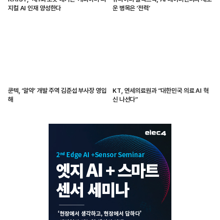
지컬 AI 인재 양성한다
운 병목은 ‘전력’
쿤텍, ‘알약’ 개발 주역 김준섭 부사장 영입
KT, 연세의료원과 “대한민국 의료 AI 혁
해
신 나선다”