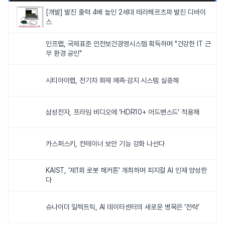
[개발] 발진 출력 4배 높인 2세대 테라헤르츠파 발진 디바이
스
인프랩, 국제표준 안전보건경영시스템 획득하며 "건강한 IT 근
무 환경 공인"
시티아이랩, 전기차 화재 예측·감지 시스템 실증해
삼성전자, 프라임 비디오에 ‘HDR10+ 어드밴스드’ 적용해
카스퍼스키, 컨테이너 보안 기능 강화 나선다
KAIST, '제1회 로봇 해커톤' 개최하며 피지컬 AI 인재 양성한
다
슈나이더 일렉트릭, AI 데이터센터의 새로운 병목은 ‘전력’