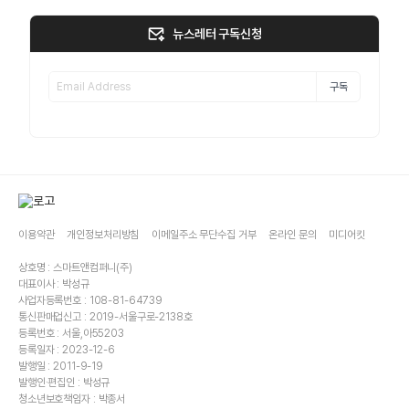
뉴스레터 구독신청
구독
이용약관
개인정보처리방침
이메일주소 무단수집 거부
온라인 문의
미디어킷
상호명 : 스마트앤컴퍼니(주)
대표이사 : 박성규
사업자등록번호 : 108-81-64739
통신판매업신고 : 2019-서울구로-2138호
등록번호 : 서울,아55203
등록일자 : 2023-12-6
발행일 : 2011-9-19
발행인·편집인 : 박성규
청소년보호책임자 : 박종서