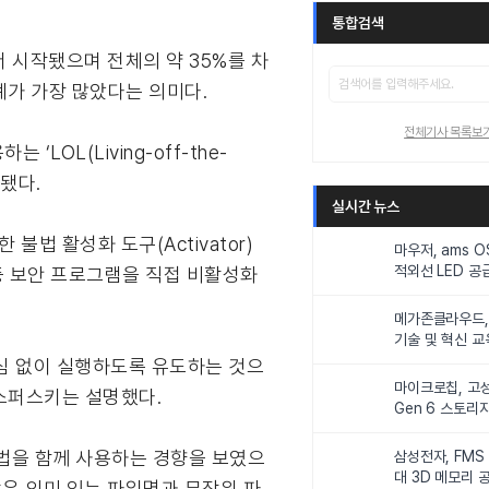
통합검색
\에서 시작됐으며 전체의 약 35%를 차
례가 가장 많았다는 의미다.
전체기사 목록보
LOL(Living-off-the-
인됐다.
실시간 뉴스
 활성화 도구(Activator)
마우저, ams 
적외선 LED 공급
등 보안 프로그램을 직접 비활성화
니터링 및 탑승
메가존클라우드, 
기술 및 혁신 교
인재 양성한다
의심 없이 실행하도록 유도하는 것으
마이크로칩, 고성
스퍼스키는 설명했다.
Gen 6 스토리
연해
기법을 함께 사용하는 경향을 보였으
삼성전자, FMS
대 3D 메모리 
xe’와 같은 의미 있는 파일명과 무작위 파