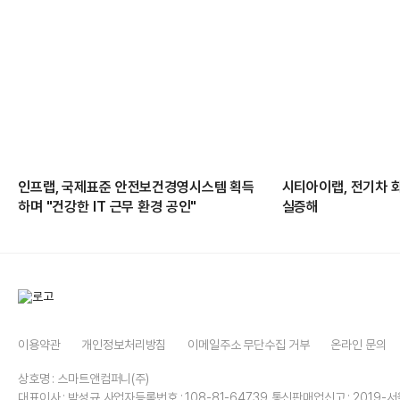
인프랩, 국제표준 안전보건경영시스템 획득
시티아이랩, 전기차 
하며 "건강한 IT 근무 환경 공인"
실증해
이용약관
개인정보처리방침
이메일주소 무단수집 거부
온라인 문의
상호명 : 스마트앤컴퍼니(주)
대표이사 : 박성규
사업자등록번호 : 108-81-64739
통신판매업신고 : 2019-서