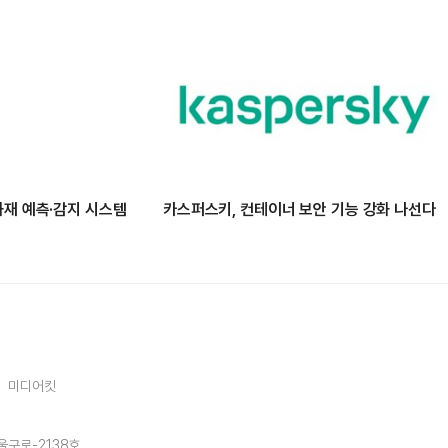
화재 예측·감지 시스템
카스퍼스키, 컨테이너 보안 기능 강화 나선다
미디어킷
울구로-2138호