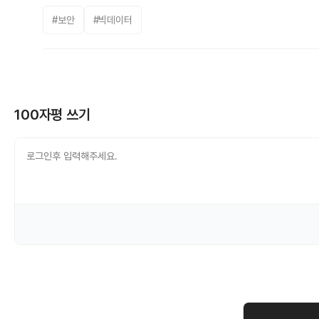
#보안
#빅데이터
100자평 쓰기