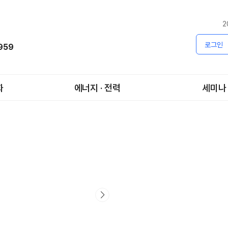
2
로그인
1959
화
에너지 · 전력
세미나