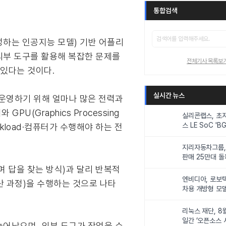
통합검색
 생성하는 인공지능 모델) 기반 어플리
외부 도구를 활용해 복잡한 문제를
전체기사 목록보
 있다는 것이다.
실시간 뉴스
 운영하기 위해 얼마나 많은 전력과
(Graphics Processing
실리콘랩스, 초
스 LE SoC 'BG
kload·컴퓨터가 수행해야 하는 전
IoT 기기 전력
지리자동차그룹,
판매 25만대 돌파
속 증가세
개하며 답을 찾는 방식)과 달리 반복적
엔비디아, 로보
계산 과정)을 수행하는 것으로 나타
차용 개방형 모델
슈퍼’ 상업적 이
리눅스 재단, 8
일간 ‘오픈소스 
늘어났으며, 외부 도구가 작업을 수