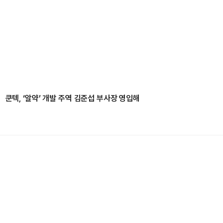
쿤텍, ‘알약’ 개발 주역 김준섭 부사장 영입해