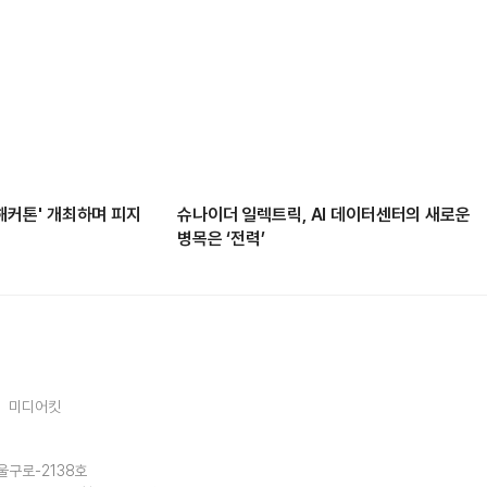
봇 해커톤' 개최하며 피지
슈나이더 일렉트릭, AI 데이터센터의 새로운
병목은 ‘전력’
미디어킷
울구로-2138호