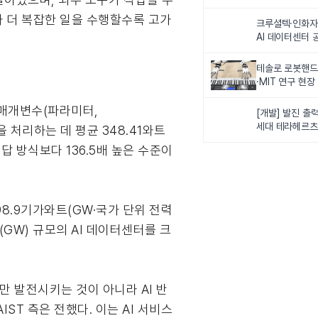
최
I가 더 복잡한 일을 수행할수록 고가
크루셜텍·인화자
AI 데이터센터 
사업비 5조원 
테솔로 로봇핸드
·MIT 연구 현
로벌 로봇학습 
 매개변수(파라미터,
화
[개발] 발진 출력
세대 테라헤르츠
을 처리하는 데 평균 348.41와트
이스
답 방식보다 136.5배 높은 수준이
98.9기가와트(GW·국가 단위 전력
(GW) 규모의 AI 데이터센터를 크
델만 발전시키는 것이 아니라 AI 반
IST 측은 전했다. 이는 AI 서비스