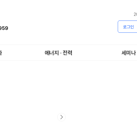
2
로그인
1959
화
에너지 · 전력
세미나