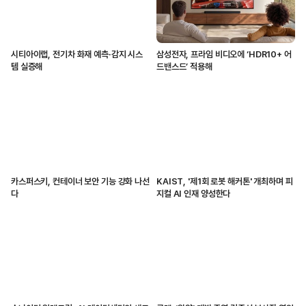
시티아이랩, 전기차 화재 예측·감지 시스
삼성전자, 프라임 비디오에 ‘HDR10+ 어
템 실증해
드밴스드’ 적용해
카스퍼스키, 컨테이너 보안 기능 강화 나선
KAIST, '제1회 로봇 해커톤' 개최하며 피
다
지컬 AI 인재 양성한다