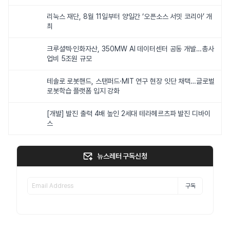
리눅스 재단, 8월 11일부터 양일간 ‘오픈소스 서밋 코리아’ 개
최
크루셜텍·인화자산, 350MW AI 데이터센터 공동 개발…총사
업비 5조원 규모
테솔로 로봇핸드, 스탠퍼드·MIT 연구 현장 잇단 채택…글로벌
로봇학습 플랫폼 입지 강화
[개발] 발진 출력 4배 높인 2세대 테라헤르츠파 발진 디바이
스
뉴스레터 구독신청
구독