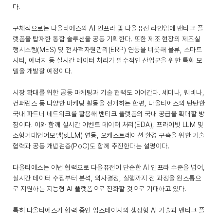
다.
구체적으로는 다올티에스의 AI 인프라 및 다올퓨전 라인업에 밴티크 플
랫폼을 탑재한 통합 솔루션을 공동 기획한다. 또한 제조 현장의 제조실
행시스템(MES) 및 전사적자원관리(ERP) 연동을 비롯해 물류, 스마트
시티, 에너지 등 실시간 데이터 처리가 필수적인 산업군을 위한 특화 모
델을 개발할 예정이다.
시장 확대를 위한 공동 마케팅과 기술 협력도 이어간다. 세미나, 웨비나,
컨퍼런스 등 다양한 마케팅 활동을 전개하는 한편, 다올티에스의 탄탄한
국내 파트너 네트워크를 활용해 밴티크 플랫폼의 국내 공급을 확대할 방
침이다. 이와 함께 실시간 이벤트 데이터 처리(EDA), 프라이빗 LLM 및
소형거대언어모델(sLLM) 연동, 오케스트레이션 환경 구축을 위한 기술
협력과 공동 개념검증(PoC)도 함께 추진한다는 설명이다.
다올티에스는 이번 협력으로 다올퓨전이 단순한 AI 인프라 수준을 넘어,
실시간 데이터 수집부터 분석, 의사결정, 실행까지 전 과정을 원스톱으
로 지원하는 지능형 AI 플랫폼으로 진화할 것으로 기대하고 있다.
특히 다올티에스가 협력 중인 업스테이지의 생성형 AI 기술과 밴티크 플