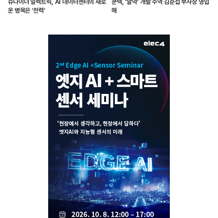
슈나이더 일렉트릭, AI 데이터센터의 새로
쿤텍, ‘알약’ 개발 주역 김준섭 부사장 영입
운 병목은 ‘전력’
해