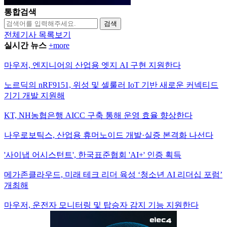
통합검색
검색
전체기사 목록보기
실시간 뉴스
+more
마우저, 엔지니어의 산업용 엣지 AI 구현 지원한다
노르딕의 nRF9151, 위성 및 셀룰러 IoT 기반 새로운 커넥티드
기기 개발 지원해
KT, NH농협은행 AICC 구축 통해 운영 효율 향상한다
나우로보틱스, 산업용 휴머노이드 개발·실증 본격화 나선다
'사이냅 어시스턴트', 한국표준협회 'AI+' 인증 획득
메가존클라우드, 미래 테크 리더 육성 ‘청소년 AI 리더십 포럼’
개최해
마우저, 운전자 모니터링 및 탑승자 감지 기능 지원한다