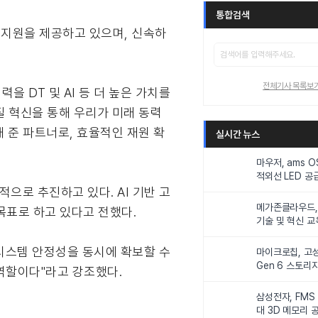
통합검색
 지원을 제공하고 있으며, 신속하
전체기사 목록보
 DT 및 AI 등 더 높은 가치를
질 혁신을 통해 우리가 미래 동력
 준 파트너로, 효율적인 재원 확
실시간 뉴스
마우저, ams 
적외선 LED 공급
니터링 및 탑승
으로 추진하고 있다. AI 기반 고
메가존클라우드, 
목표로 하고 있다고 전했다.
기술 및 혁신 교
인재 양성한다
시스템 안정성을 동시에 확보할 수
마이크로칩, 고성
Gen 6 스토리
역할이다"라고 강조했다.
연해
삼성전자, FMS
대 3D 메모리 