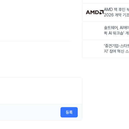
비전 제시
AMD 잭 후인 부
2026 개막 기
솔트웨어, AI에
퀵 AI 워크숍’ 
‘중견기업-스타
지’ 참여 혁신 
등록