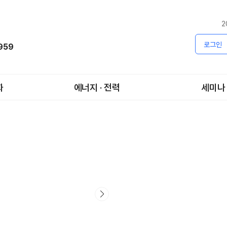
2
로그인
1959
화
에너지 · 전력
세미나