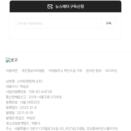
뉴스레터 구독신청
구독
이용약관
개인정보처리방침
이메일주소 무단수집 거부
온라인 문의
미디어킷
상호명 : 스마트앤컴퍼니(주)
대표이사 : 박성규
사업자등록번호 : 108-81-64739
통신판매업신고 : 2019-서울구로-2138호
등록번호 : 서울,아55203
등록일자 : 2023-12-6
발행일 : 2011-9-19
발행인·편집인 : 박성규
청소년보호책임자 : 박종서
주소 : 서울특별시 구로구 디지털로 34길 43, 607호(구로동, 코오롱싸이언스밸리1차)