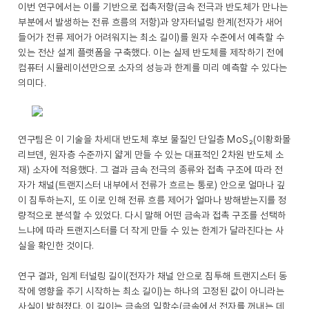
이번 연구에서는 이를 기반으로 접촉저항(금속 전극과 반도체가 만나는
부분에서 발생하는 전류 흐름의 저항)과 양자터널링 한계(전자가 새어
들어가 전류 제어가 어려워지는 최소 길이)를 원자 수준에서 예측할 수
있는 전산 설계 플랫폼을 구축했다. 이는 실제 반도체를 제작하기 전에
컴퓨터 시뮬레이션만으로 소자의 성능과 한계를 미리 예측할 수 있다는
의미다.
연구팀은 이 기술을 차세대 반도체 후보 물질인 단일층 MoS₂(이황화몰
리브덴, 원자층 수준까지 얇게 만들 수 있는 대표적인 2차원 반도체 소
재) 소자에 적용했다. 그 결과 금속 전극의 종류와 접촉 구조에 따라 전
자가 채널(트랜지스터 내부에서 전류가 흐르는 통로) 안으로 얼마나 깊
이 침투하는지, 또 이로 인해 전류 흐름 제어가 얼마나 방해받는지를 정
량적으로 분석할 수 있었다. 다시 말해 어떤 금속과 접촉 구조를 선택하
느냐에 따라 트랜지스터를 더 작게 만들 수 있는 한계가 달라진다는 사
실을 확인한 것이다.
연구 결과, 임계 터널링 길이(전자가 채널 안으로 침투해 트랜지스터 동
작에 영향을 주기 시작하는 최소 길이)는 하나의 고정된 값이 아니라는
사실이 밝혀졌다. 이 길이는 금속의 일함수(금속에서 전자를 꺼내는 데