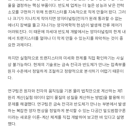
율을 결정하는 핵심 부품이다. 반도체 업계는 더 높은 성능과 낮은 전력
소모를 구현하기 위해 트랜지스터를 지속적으로 작게 만들어 왔다. 그러
나 크기가 지나치게 작아지면 양자터널링(전자가 원래 통과할 수 없는
에너지 장벽을 뚫고 지나가는 양자역학적 현상)이 발생해 전류 제어가
어려워진다. 이 때문에 차세대 반도체 개발에서는 양자터널링의 한계 내
에서 트랜지스터를 얼마나 더 작게 만들 수 있는지를 파악하는 것이 중
요한 과제이다.
하지만 실험적으로 트랜지스터의 미세화 한계를 직접 확인하기는 사실
상 불가능하다. 현재의 기술로는 금속 전극과 반도체가 만나는 접촉부를
원자 수준에서 정밀하게 조절하고 정량적으로 분석하기 어렵기 때문이
다.
연구팀은 원자와 전자의 움직임을 기본 물리 법칙만으로 계산하는 제1
원리 계산(실험 데이터 없이 물질의 성질을 계산하는 방법)을 활용해 이
문제를 해결했다. 연구팀은 금속 전극과 반도체가 만나는 부분에서 발생
하는 복잡한 양자 현상을 정밀하게 분석할 수 있는 다공간 밀도범함구론
이라는 새로운 이론-계산 체계를 직접 개발하여 보고한 바 있다고 설명
했다.