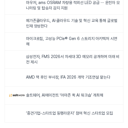
마우저, ams OSRAM 차량용 적외선 LED 공급 ··· 운전자 모
니터링 및 탑승자 감지 지원
메가존클라우드, AI·클라우드 기술 및 혁신 교육 통해 글로벌
인재 양성한다
마이크로칩, 고성능 PCIe® Gen 6 스토리지 아키텍처 시연
해
삼성전자, FMS 2026서 차세대 3D 메모리 공개하며 미래 비
전 제시
AMD 잭 후인 부사장, IFA 2026 개막 기조연설 맡는다
솔트웨어, AI에이전트 ‘아마존 퀵 AI 워크숍’ 개최해
‘중견기업-스타트업 동행라운지’ 참여 혁신 스타트업 모집