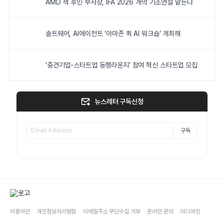
AMD 잭 후인 부사장, IFA 2026 개막 기조연설 맡는다
솔트웨어, AI에이전트 ‘아마존 퀵 AI 워크숍’ 개최해
‘중견기업-스타트업 동행라운지’ 참여 혁신 스타트업 모집
뉴스레터 구독신청
구독
이용약관
개인정보처리방침
이메일주소 무단수집 거부
온라인 문의
미디어킷