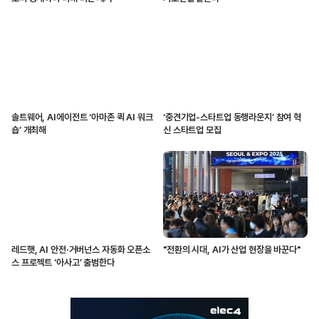
솔트웨어, AI에이전트 ‘아마존 퀵 AI 워크
‘중견기업-스타트업 동행라운지’ 참여 혁
숍’ 개최해
신 스타트업 모집
레드햇, AI 안전·거버넌스 자동화 오픈소
"전환의 시대, AI가 산업 현장을 바꾼다"
스 프로젝트 ‘아사고’ 출범한다