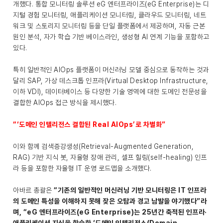
개했다. 통합 모니터링 솔루션 eG 엔터프라이즈(eG Enterprise)는 디
지털 경험 모니터링, 애플리케이션 모니터링, 클라우드 모니터링, 네트
워크 및 스토리지 모니터링 등을 단일 플랫폼에서 제공하며, 자동 근본
원인 분석, 자가 학습 기반 베이스라인, 생성형 AI 연계 기능을 포함하고
있다.
특히 일반적인 AIOps 플랫폼이 머신러닝 모델 중심으로 동작하는 것과
달리 SAP, 가상 데스크톱 인프라(Virtual Desktop Infrastructure,
이하 VDI), 데이터베이스 등 다양한 기술 영역에 대한 도메인 전문성을
결합한 AIOps 접근 방식을 제시했다.
“‘도메인 인텔리전스 결합된 Real AIOps’로 차별화”
이와 함께 검색증강생성(Retrieval-Augmented Generation,
RAG) 기반 지식 봇, 자율형 장애 관리, 셀프 힐링(self-healing) 인프
라 등을 포함한 자율형 IT 운영 로드맵을 소개했다.
아바르 총괄은
“기존의 일반적인 머신러닝 기반 모니터링은 IT 인프라
의 도메인 특성을 이해하지 못해 잦은 오탐과 경고 남발을 야기했다”라
며, “eG 엔터프라이즈(eG Enterprise)는 25년간 축적된 인프라·