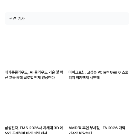
관련 기사
메가존클라우드, AI·클라우드 기술 및 혁
마이크로칩, 고성능 PCIe® Gen 6 스토
신 교육 통해 글로벌 인재 양성한다
리지 아키텍처 시연해
삼성전자, FMS 2026서 차세대 3D 메
AMD 잭 후인 부사장, IFA 2026 개막
모리 공개하며 미래 비전 제시
기조연설 맡는다