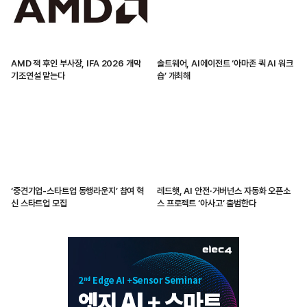
AMD 잭 후인 부사장, IFA 2026 개막
솔트웨어, AI에이전트 ‘아마존 퀵 AI 워크
기조연설 맡는다
숍’ 개최해
‘중견기업-스타트업 동행라운지’ 참여 혁
레드햇, AI 안전·거버넌스 자동화 오픈소
신 스타트업 모집
스 프로젝트 ‘아사고’ 출범한다