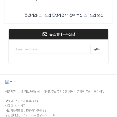
‘중견기업-스타트업 동행라운지’ 참여 혁신 스타트업 모집
뉴스레터 구독신청
구독
이용약관
개인정보처리방침
이메일주소 무단수집 거부
온라인 문의
미디어킷
상호명 : 스마트앤컴퍼니(주)
대표이사 : 박성규
사업자등록번호 : 108-81-64739
통신판매업신고 : 2019-서울구로-2138호