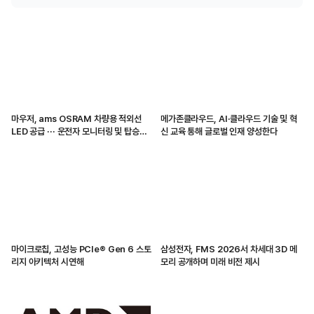
마우저, ams OSRAM 차량용 적외선
메가존클라우드, AI·클라우드 기술 및 혁
LED 공급 ··· 운전자 모니터링 및 탑승자
신 교육 통해 글로벌 인재 양성한다
감지 지원
마이크로칩, 고성능 PCIe® Gen 6 스토
삼성전자, FMS 2026서 차세대 3D 메
리지 아키텍처 시연해
모리 공개하며 미래 비전 제시