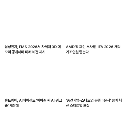
삼성전자, FMS 2026서 차세대 3D 메
AMD 잭 후인 부사장, IFA 2026 개막
모리 공개하며 미래 비전 제시
기조연설 맡는다
솔트웨어, AI에이전트 ‘아마존 퀵 AI 워크
‘중견기업-스타트업 동행라운지’ 참여 혁
숍’ 개최해
신 스타트업 모집