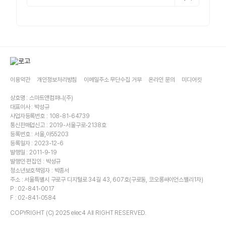
이용약관
개인정보처리방침
이메일주소 무단수집 거부
온라인 문의
미디어킷
상호명 : 스마트앤컴퍼니(주)
대표이사 : 박성규
사업자등록번호 : 108-81-64739
통신판매업신고 : 2019-서울구로-2138호
등록번호 : 서울,아55203
등록일자 : 2023-12-6
발행일 : 2011-9-19
발행인·편집인 : 박성규
청소년보호책임자 : 박종서
주소 : 서울특별시 구로구 디지털로 34길 43, 607호(구로동, 코오롱싸이언스밸리1차)
P : 02-841-0017
F : 02-841-0584
COPYRIGHT (C) 2025 elec4 All RIGHT RESERVED.