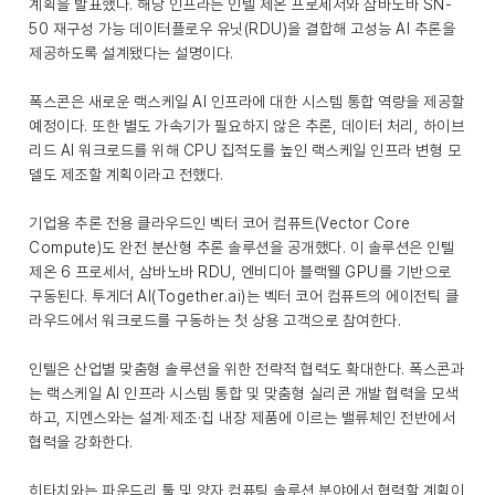
계획을 발표했다. 해당 인프라는 인텔 제온 프로세서와 삼바노바 SN-
50 재구성 가능 데이터플로우 유닛(RDU)을 결합해 고성능 AI 추론을
제공하도록 설계됐다는 설명이다.
폭스콘은 새로운 랙스케일 AI 인프라에 대한 시스템 통합 역량을 제공할
예정이다. 또한 별도 가속기가 필요하지 않은 추론, 데이터 처리, 하이브
리드 AI 워크로드를 위해 CPU 집적도를 높인 랙스케일 인프라 변형 모
델도 제조할 계획이라고 전했다.
기업용 추론 전용 클라우드인 벡터 코어 컴퓨트(Vector Core
Compute)도 완전 분산형 추론 솔루션을 공개했다. 이 솔루션은 인텔
제온 6 프로세서, 삼바노바 RDU, 엔비디아 블랙웰 GPU를 기반으로
구동된다. 투게더 AI(Together.ai)는 벡터 코어 컴퓨트의 에이전틱 클
라우드에서 워크로드를 구동하는 첫 상용 고객으로 참여한다.
인텔은 산업별 맞춤형 솔루션을 위한 전략적 협력도 확대한다. 폭스콘과
는 랙스케일 AI 인프라 시스템 통합 및 맞춤형 실리콘 개발 협력을 모색
하고, 지멘스와는 설계·제조·칩 내장 제품에 이르는 밸류체인 전반에서
협력을 강화한다.
히타치와는 파운드리 툴 및 양자 컴퓨팅 솔루션 분야에서 협력할 계획이