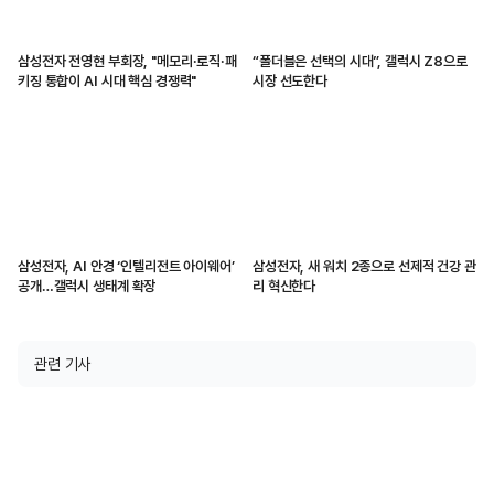
삼성전자 전영현 부회장, "메모리·로직·패
“폴더블은 선택의 시대”, 갤럭시 Z8으로
키징 통합이 AI 시대 핵심 경쟁력"
시장 선도한다
삼성전자, AI 안경 ‘인텔리전트 아이웨어’
삼성전자, 새 워치 2종으로 선제적 건강 관
공개…갤럭시 생태계 확장
리 혁신한다
관련 기사