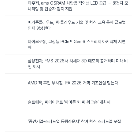
마우저, ams OSRAM 차량용 적외선 LED 공급 ··· 운전자 모
니터링 및 탑승자 감지 지원
메가존클라우드, AI·클라우드 기술 및 혁신 교육 통해 글로벌
인재 양성한다
마이크로칩, 고성능 PCIe® Gen 6 스토리지 아키텍처 시연
해
삼성전자, FMS 2026서 차세대 3D 메모리 공개하며 미래 비
전 제시
AMD 잭 후인 부사장, IFA 2026 개막 기조연설 맡는다
솔트웨어, AI에이전트 ‘아마존 퀵 AI 워크숍’ 개최해
‘중견기업-스타트업 동행라운지’ 참여 혁신 스타트업 모집