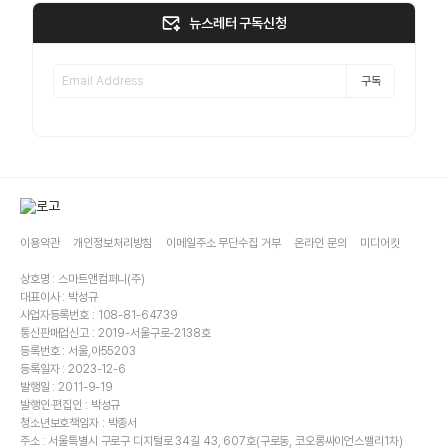
뉴스레터 구독신청
구독
이용약관
개인정보처리방침
이메일주소 무단수집 거부
온라인 문의
미디어킷
상호명 : 스마트앤컴퍼니(주)
대표이사 : 박성규
사업자등록번호 : 108-81-64739
통신판매업신고 : 2019-서울구로-2138호
등록번호 : 서울,아55203
등록일자 : 2023-12-6
발행일 : 2011-9-19
발행인·편집인 : 박성규
청소년보호책임자 : 박종서
주소 : 서울특별시 구로구 디지털로 34길 43, 607호(구로동, 코오롱싸이언스밸리1차)