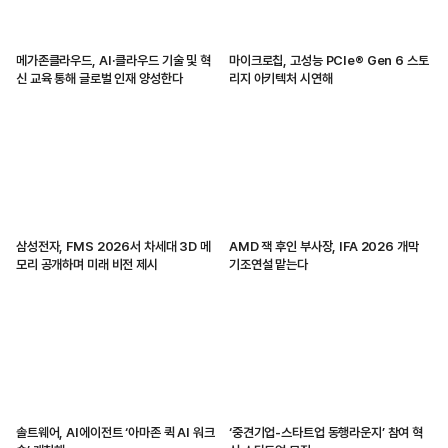
메가존클라우드, AI·클라우드 기술 및 혁
마이크로칩, 고성능 PCIe® Gen 6 스토
신 교육 통해 글로벌 인재 양성한다
리지 아키텍처 시연해
삼성전자, FMS 2026서 차세대 3D 메
AMD 잭 후인 부사장, IFA 2026 개막
모리 공개하며 미래 비전 제시
기조연설 맡는다
솔트웨어, AI에이전트 ‘아마존 퀵 AI 워크
‘중견기업-스타트업 동행라운지’ 참여 혁