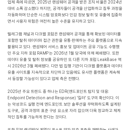
업체 측에 따르면, 2025년 랜섬웨어 공격을 받은 조직 비율은 2024년
대비 소폭 감소했다 하지만, 공격자들이 공격을 산업화하고 침투 과정을
자동화하며 단순한 시스템 암호화보다 민감 정보 탈취 및 유출에 집중하
면서 사용자 위험은 여전히 높은 수준을 유지하고 있다.
텔레그램 채널과 다크웹 포럼은 랜섬웨어 공격을 통해 확보된 데이터를
포함한 탈취 데이터와 접근 권한을 유통·판매하는 주요 플랫폼으로 지속
활용되고 있다. 랜섬웨어 서비스 홍보 및 업데이트 공유 기능도 수행했
던 주요 지하 포럼 RAMP는 2026년 1월 당국에 의해 폐쇄됐다. 또한
데이터 유출 및 탈취 정보를 공유하던 또 다른 지하 포럼 LeakBase 역
시 2026년 3월 폐쇄됐다. 다만 법 집행 기관이 다크웹 플랫폼과 데이터
유출 사이트를 지속적으로 차단하고 있음에도 유사한 플랫폼은 계속해
서 등장할 가능성이 있다고 업체 측은 전했다.
2025년 주요 트렌드 중 하나는 EDR(엔드포인트 탐지 및 대응:
Endpoint Detection and Response) ‘킬러’ 도구의 확산이다. 이
는 악성코드 실행 전에 엔드포인트 보안 솔루션을 무력화하도록 설계된
도구로, 공격 과정의 표준 구성 요소로 자리 잡으며 더욱 정교하고 체계
적인 침투를 가능하게 한다는 것이다.
또한 일부 랜섬웨어 계열이 포스트 양자 암호 표준을 채택하는 사례가