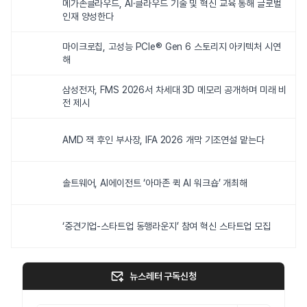
메가존클라우드, AI·클라우드 기술 및 혁신 교육 통해 글로벌
인재 양성한다
마이크로칩, 고성능 PCIe® Gen 6 스토리지 아키텍처 시연
해
삼성전자, FMS 2026서 차세대 3D 메모리 공개하며 미래 비
전 제시
AMD 잭 후인 부사장, IFA 2026 개막 기조연설 맡는다
솔트웨어, AI에이전트 ‘아마존 퀵 AI 워크숍’ 개최해
‘중견기업-스타트업 동행라운지’ 참여 혁신 스타트업 모집
뉴스레터 구독신청