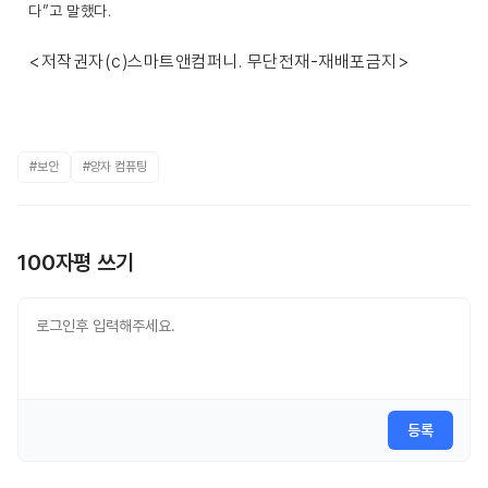
다”고 말했다.
<저작권자(c)스마트앤컴퍼니. 무단전재-재배포금지>
#보안
#양자 컴퓨팅
100자평 쓰기
등록