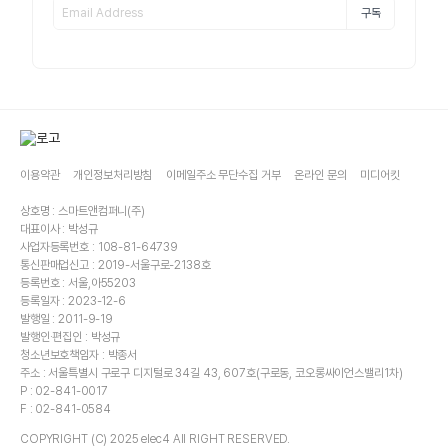
구독
이용약관
개인정보처리방침
이메일주소 무단수집 거부
온라인 문의
미디어킷
상호명 : 스마트앤컴퍼니(주)
대표이사 : 박성규
사업자등록번호 : 108-81-64739
통신판매업신고 : 2019-서울구로-2138호
등록번호 : 서울,아55203
등록일자 : 2023-12-6
발행일 : 2011-9-19
발행인·편집인 : 박성규
청소년보호책임자 : 박종서
주소 : 서울특별시 구로구 디지털로 34길 43, 607호(구로동, 코오롱싸이언스밸리1차)
P : 02-841-0017
F : 02-841-0584
COPYRIGHT (C) 2025 elec4 All RIGHT RESERVED.