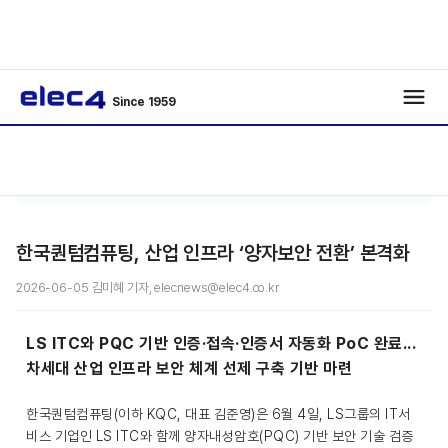
Since 1959
반도
기사보
/
/
체
기
한국퀀텀컴퓨팅, 산업 인프라 ‘양자보안 전환’ 본격화
2026-06-05 김미혜 기자, elecnews@elec4.co.kr
LS ITC와 PQC 기반 인증·접속·인증서 자동화 PoC 완료...
차세대 산업 인프라 보안 체계 선제 구축 기반 마련
한국퀀텀컴퓨팅(이하 KQC, 대표 김준영)은 6월 4일, LS그룹의 IT서
비스 기업인 LS ITC와 함께 양자내성암호(PQC) 기반 보안 기술 검증