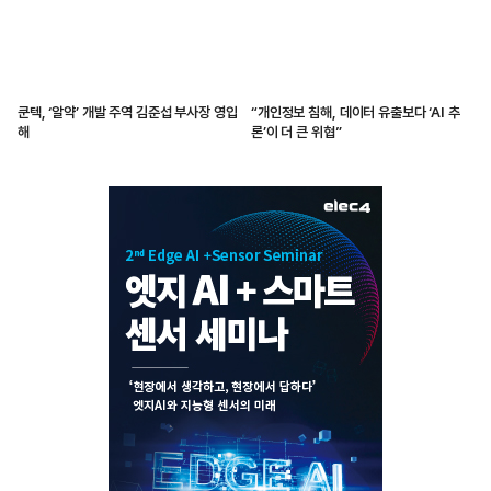
쿤텍, ‘알약’ 개발 주역 김준섭 부사장 영입
“개인정보 침해, 데이터 유출보다 ‘AI 추
해
론’이 더 큰 위협”