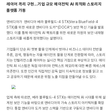
레이어 격리 구현...기업 규모 에이전틱 AI 최적화 스토리지
플랫폼 가동
엔비디아가 엔비디아 베라 블루필드-4 STX(Vera BlueField-4
STX)를 위한 새로운 엔비디아 도카™(DOCA™) 보안 혁신 기술을 발표
했다. 이를 통해 에이전틱 AI 팩토리를 위한 새로운 차원의 보안 내재형
스토리지를 새롭게 정의했다는 설명이다.
기업들이 단순 AI 챗봇 활용 단계에서 벗어나 비즈니스 데이터 전반을
추론, 검색, 행동하는 자율 에이전트 활용 단계로 전환함에 따라, 스토리
지는 인텔리전스를 제어하는 실시간 핵심 거점으로 부상하고 있다. 에이
전틱 AI 시스템은 독점 데이터와 컨텍스트 메모리에 대한 빠른 액세스에
의존한다. 또한 인간의 직접적인 감독 없이 지속적으로 정보를 읽고 쓰
고 공유하기 때문에 새로운 위험 노출 지점을 만들어낼 수도 있다.
업체 측에 따르면, 베라 블루필드-4 STX는 에이전틱 AI 시대를 위해 설
계된 보안 기능을 바탕으로 엔비디아의 가속 스토리지 아키텍처를 확장
한다. 통합 엔비디아 도카 보안 스택을 기반으로 구동되고 엔비디아 블