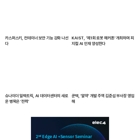
카스퍼스키, 컨테이너 보안 기능 강화 나선
KAIST, '제1회 로봇 해커톤' 개최하며 피
다
지컬 AI 인재 양성한다
슈나이더 일렉트릭, AI 데이터센터의 새로
쿤텍, ‘알약’ 개발 주역 김준섭 부사장 영입
운 병목은 ‘전력’
해