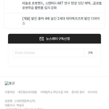
테솔로 로봇핸드, 스탠퍼드·MIT 연구 현장 잇단 채택…글로벌
로봇학습 플랫폼 입지 강화
[개발] 발진 출력 4배 높인 2세대 테라헤르츠파 발진 디바이
스
뉴스레터 구독신청
구독
이용약관
개인정보처리방침
이메일주소 무단수집 거부
온라인 문의
미디어킷
상호명 : 스마트앤컴퍼니(주)
대표이사 : 박성규