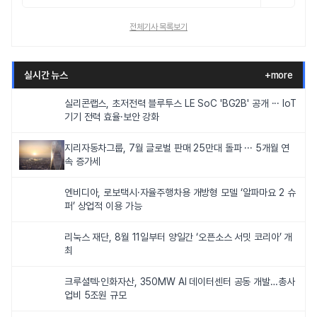
전체기사 목록보기
실시간 뉴스
+more
실리콘랩스, 초저전력 블루투스 LE SoC 'BG2B' 공개 ··· IoT
기기 전력 효율·보안 강화
지리자동차그룹, 7월 글로벌 판매 25만대 돌파 ··· 5개월 연
속 증가세
엔비디아, 로보택시·자율주행차용 개방형 모델 ‘알파마요 2 슈
퍼’ 상업적 이용 가능
리눅스 재단, 8월 11일부터 양일간 ‘오픈소스 서밋 코리아’ 개
최
크루셜텍·인화자산, 350MW AI 데이터센터 공동 개발…총사
업비 5조원 규모