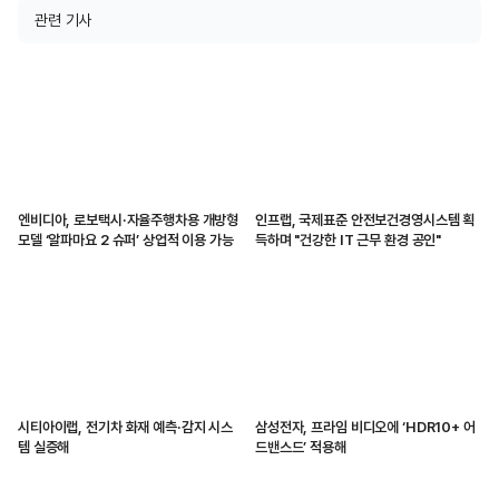
관련 기사
엔비디아, 로보택시·자율주행차용 개방형
인프랩, 국제표준 안전보건경영시스템 획
모델 ‘알파마요 2 슈퍼’ 상업적 이용 가능
득하며 "건강한 IT 근무 환경 공인"
시티아이랩, 전기차 화재 예측·감지 시스
삼성전자, 프라임 비디오에 ‘HDR10+ 어
템 실증해
드밴스드’ 적용해