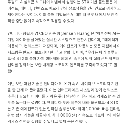
루필드-4 실리콘 하드웨어 레벨에서 실행되는 STX 기반 플랫폼은 에
이전트, 데이터, 컨텍스트 메모리 간의 상호작용을 인라인으로 검사하고
제어한다는 것이다. 이를 통해 기업들은 AI 데이터 경로 내에서 보안 정
책을 중단 없이 지속적으로 적용할 수 있다.
엔비디아 창립자 겸 CEO 젠슨 황(Jensen Huang)은 “에이전틱 AI는
기업 데이터를 살아있는 실시간 시스템으로 변환시킨다”며, “데이터가
이동하고, 컨텍스트가 저장되며, 에이전트가 작동하는 모든 지점에서 이
시스템은 반드시 보호돼야 한다”고 밝혔다. 이어, “우리는 베라 블루필
드-4 STX를 통해 자체 생태계와 함께 AI 속도에 맞춰 실리콘 단계부터
신뢰를 강화하는 보안 내재형 스토리지 인프라를 구축하고 있다”고 말
했다.
이번 보안 혁신 기술은 엔비디아 STX 가속 AI 네이티브 스토리지 기반
을 한 단계 더 끌어올렸다. 이는 엔터프라이즈 시스템과 장기 컨텍스트
추론에 필요한 데이터를 가까운 곳에 안전하게 유지하고 액세스할 수 있
도록 돕는다는 설명이다. 엔비디아 도카 덕분에 베라 블루필드-4 STX
는 기존 에이전트가 없는 런타임 솔루션보다 최대 1,000배 빠른 런타임
위협 탐지 기능을 제공하며, 최대 800Gb/s의 속도로 네트워크와 파일
액세스 정책을 실행할 수 있다고 업체 측은 전했다.