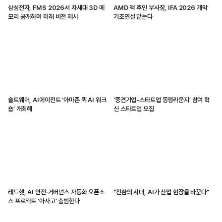
삼성전자, FMS 2026서 차세대 3D 메
AMD 잭 후인 부사장, IFA 2026 개막
모리 공개하며 미래 비전 제시
기조연설 맡는다
솔트웨어, AI에이전트 ‘아마존 퀵 AI 워크
‘중견기업-스타트업 동행라운지’ 참여 혁
숍’ 개최해
신 스타트업 모집
레드햇, AI 안전·거버넌스 자동화 오픈소
"전환의 시대, AI가 산업 현장을 바꾼다"
스 프로젝트 ‘아사고’ 출범한다