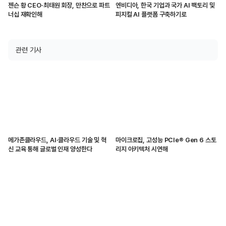
젠슨 황 CEO·최태원 회장, 만찬으로 파트
엔비디아, 한국 기업과 국가 AI 팩토리 및
너십 재확인해
피지컬 AI 플랫폼 구축하기로
관련 기사
메가존클라우드, AI·클라우드 기술 및 혁
마이크로칩, 고성능 PCIe® Gen 6 스토
신 교육 통해 글로벌 인재 양성한다
리지 아키텍처 시연해