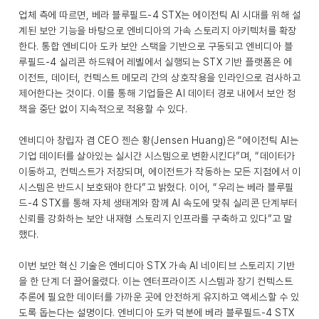
업체 측에 따르면, 베라 블루필드-4 STX는 에이전틱 AI 시대를 위해 설
계된 보안 기능을 바탕으로 엔비디아의 가속 스토리지 아키텍처를 확장
한다. 통합 엔비디아 도카 보안 스택을 기반으로 구동되고 엔비디아 블
루필드-4 실리콘 하드웨어 레벨에서 실행되는 STX 기반 플랫폼은 에
이전트, 데이터, 컨텍스트 메모리 간의 상호작용을 인라인으로 검사하고
제어한다는 것이다. 이를 통해 기업들은 AI 데이터 경로 내에서 보안 정
책을 중단 없이 지속적으로 적용할 수 있다.
엔비디아 창립자 겸 CEO 젠슨 황(Jensen Huang)은 “에이전틱 AI는
기업 데이터를 살아있는 실시간 시스템으로 변환시킨다”며, “데이터가
이동하고, 컨텍스트가 저장되며, 에이전트가 작동하는 모든 지점에서 이
시스템은 반드시 보호돼야 한다”고 밝혔다. 이어, “우리는 베라 블루필
드-4 STX를 통해 자체 생태계와 함께 AI 속도에 맞춰 실리콘 단계부터
신뢰를 강화하는 보안 내재형 스토리지 인프라를 구축하고 있다”고 말
했다.
이번 보안 혁신 기술은 엔비디아 STX 가속 AI 네이티브 스토리지 기반
을 한 단계 더 끌어올렸다. 이는 엔터프라이즈 시스템과 장기 컨텍스트
추론에 필요한 데이터를 가까운 곳에 안전하게 유지하고 액세스할 수 있
도록 돕는다는 설명이다. 엔비디아 도카 덕분에 베라 블루필드-4 STX