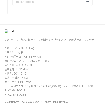
구독
이용약관
개인정보처리방침
이메일주소 무단수집 거부
온라인 문의
미디어킷
상호명 : 스마트앤컴퍼니(주)
대표이사 : 박성규
사업자등록번호 : 108-81-64739
통신판매업신고 : 2019-서울구로-2138호
등록번호 : 서울,아55203
등록일자 : 2023-12-6
발행일 : 2011-9-19
발행인·편집인 : 박성규
청소년보호책임자 : 박종서
주소 : 서울특별시 구로구 디지털로 34길 43, 607호(구로동, 코오롱싸이언스밸리1차)
P : 02-841-0017
F : 02-841-0584
COPYRIGHT (C) 2025 elec4 All RIGHT RESERVED.