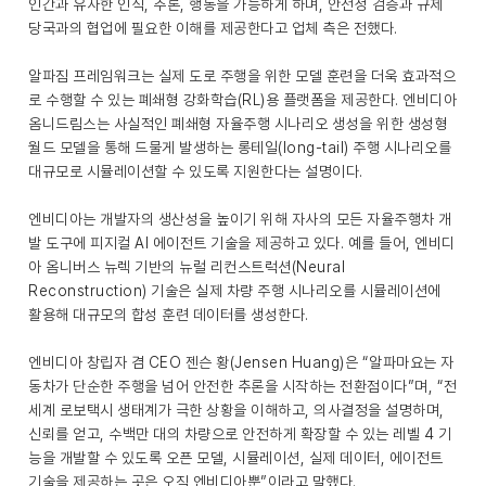
인간과 유사한 인식, 추론, 행동을 가능하게 하며, 안전성 검증과 규제
당국과의 협업에 필요한 이해를 제공한다고 업체 측은 전했다.
알파짐 프레임워크는 실제 도로 주행을 위한 모델 훈련을 더욱 효과적으
로 수행할 수 있는 폐쇄형 강화학습(RL)용 플랫폼을 제공한다. 엔비디아
옴니드림스는 사실적인 폐쇄형 자율주행 시나리오 생성을 위한 생성형
월드 모델을 통해 드물게 발생하는 롱테일(long-tail) 주행 시나리오를
대규모로 시뮬레이션할 수 있도록 지원한다는 설명이다.
엔비디아는 개발자의 생산성을 높이기 위해 자사의 모든 자율주행차 개
발 도구에 피지컬 AI 에이전트 기술을 제공하고 있다. 예를 들어, 엔비디
아 옴니버스 뉴렉 기반의 뉴럴 리컨스트럭션(Neural
Reconstruction) 기술은 실제 차량 주행 시나리오를 시뮬레이션에
활용해 대규모의 합성 훈련 데이터를 생성한다.
엔비디아 창립자 겸 CEO 젠슨 황(Jensen Huang)은 “알파마요는 자
동차가 단순한 주행을 넘어 안전한 추론을 시작하는 전환점이다”며, “전
세계 로보택시 생태계가 극한 상황을 이해하고, 의사결정을 설명하며,
신뢰를 얻고, 수백만 대의 차량으로 안전하게 확장할 수 있는 레벨 4 기
능을 개발할 수 있도록 오픈 모델, 시뮬레이션, 실제 데이터, 에이전트
기술을 제공하는 곳은 오직 엔비디아뿐”이라고 말했다.