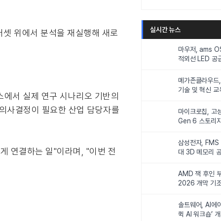
실시간 뉴스
터셋 위에서 분석을 재실행해 새로
마우저, ams 
적외선 LED 공급
니터링 및 탑승
메가존클라우드, 
기술 및 혁신 교
 부스에서 실제 연구 시나리오 기반의
인재 양성한다
반 의사결정이 필요한 산업 담당자를
마이크로칩, 고성
Gen 6 스토리
연해
삼성전자, FMS
럽게 연결하는 일"이라며, "이번 전
대 3D 메모리 
비전 제시
AMD 잭 후인 부
2026 개막 기
솔트웨어, AI에
퀵 AI 워크숍’ 