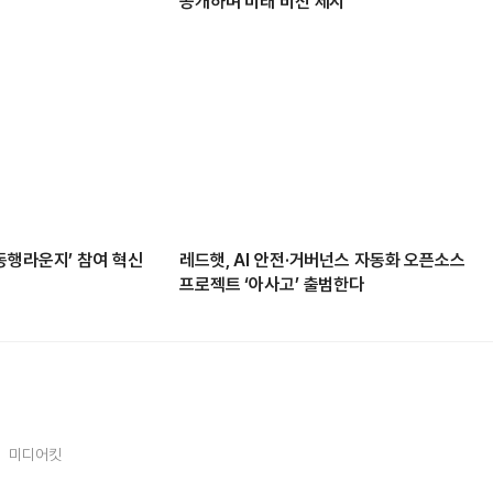
공개하며 미래 비전 제시
동행라운지’ 참여 혁신
레드햇, AI 안전·거버넌스 자동화 오픈소스
프로젝트 ‘아사고’ 출범한다
미디어킷