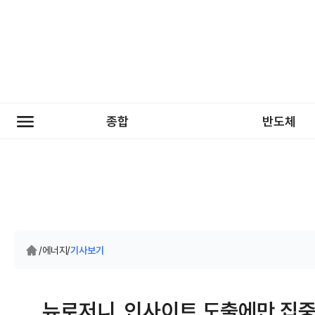
종합
반도체
/
에너지
/
기사보기
뉴로저니, 인사이트 도출에만 집