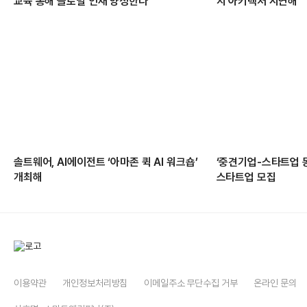
교육 통해 글로벌 인재 양성한다
지 아키텍처 시연해
솔트웨어, AI에이전트 ‘아마존 퀵 AI 워크숍’
‘중견기업-스타트업 
개최해
스타트업 모집
이용약관
개인정보처리방침
이메일주소 무단수집 거부
온라인 문의