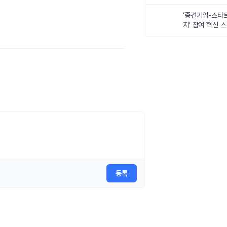
‘중견기업-스타
지’ 참여 혁신 
등록