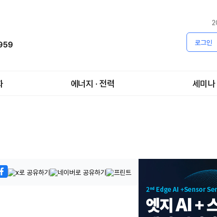
2
로그인
1959
화
에너지 · 전력
세미나