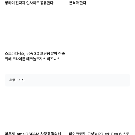
망하며 전략과 인사이트 공유한다
본격화 한다
스트라타시스, 금속 3D 프린팅 분야 진출
위해 트라이톤 테크놀로지스 비즈니스 협
력 체결
관련 기사
마우저, ams OSRAM 차량용 적외선
마이크로칩, 고성능 PCIe® Gen 6 스토