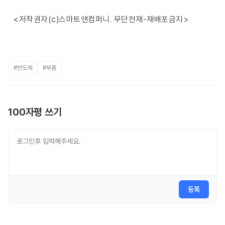
<저작권자(c)스마트앤컴퍼니. 무단전재-재배포금지>
#반도체
#부품
100자평 쓰기
등록