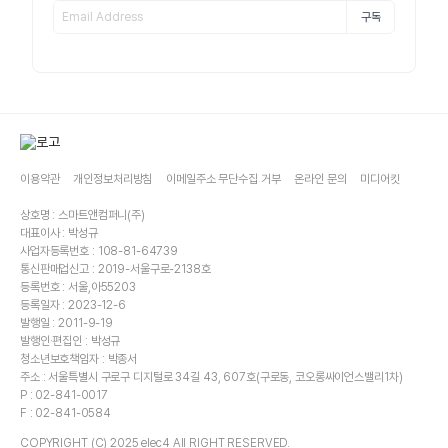
구독
이용약관
개인정보처리방침
이메일주소 무단수집 거부
온라인 문의
미디어킷
상호명 : 스마트앤컴퍼니(주)
대표이사 : 박성규
사업자등록번호 : 108-81-64739
통신판매업신고 : 2019-서울구로-2138호
등록번호 : 서울,아55203
등록일자 : 2023-12-6
발행일 : 2011-9-19
발행인·편집인 : 박성규
청소년보호책임자 : 박종서
주소 : 서울특별시 구로구 디지털로 34길 43, 607호(구로동, 코오롱싸이언스밸리1차)
P : 02-841-0017
F : 02-841-0584
COPYRIGHT (C) 2025 elec4 All RIGHT RESERVED.