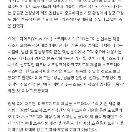
의 기존 역량을 강화해 시장 진출(go-to-market) 전략을 한층 공고히
할 전망이다. 마크포지드의 제품과 기술이 더해짐에 따라 스트라타시스
는 공급망 안정성과 제조 민첩성이 중요해지는 시장 환경에서 경량·고강
도 생산 부품에 대한 수요에 보다 효과적으로 대응할 수 있다고 업체 측
은 전했다.
요아브 자이프(Yoav Zeif) 스트라타시스 CEO는 “이번 인수는 적층
제조가 고성능 생산 애플리케이션에서 기존 제조 방식을 대체해 나가는
시점에, 방산 및 항공우주와 같은 핵심 분야에서 고객 수요에 대응하는
스트라타시스의 역량을 한층 강화하는 계기가 될 것”이라며, “스트라타
시스의 선도적인 파트너 네트워크에 마크포지드의 제품과 소프트웨어
시스템을 더함으로써 매출 성장을 빠르게 회복할 수 있을 것으로 보고
있다”고 말했다. 이어 그는 “성능, 공급망 안정성, 신뢰성, 확장성이 필
수적인 주요 산업 분야에서 이번 인수는 스트라타시스의 입지를 더욱 강
화할 것”이라고 덧붙였다.
업체 측에 따르면, 마크포지드의 제품을 스트라타시스의 기존 제품 및
역량과 결합함으로써 △혁신적인 연속 탄소섬유 기술을 통한 포트폴리
오 강화 △소프트웨어 역량 강화 △고성능 폴리머 및 금속 필라멘트 소
재 라인업 확대 △수익성 개선 및 비용 시너지 예상 △유통 네트워크 및
지역 기반 확대와 같은 전략적·재무적 효과가 예상된다.