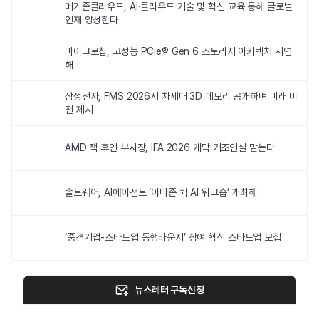
메가존클라우드, AI·클라우드 기술 및 혁신 교육 통해 글로벌
인재 양성한다
마이크로칩, 고성능 PCIe® Gen 6 스토리지 아키텍처 시연
해
삼성전자, FMS 2026서 차세대 3D 메모리 공개하며 미래 비
전 제시
AMD 잭 후인 부사장, IFA 2026 개막 기조연설 맡는다
솔트웨어, AI에이전트 ‘아마존 퀵 AI 워크숍’ 개최해
‘중견기업-스타트업 동행라운지’ 참여 혁신 스타트업 모집
뉴스레터 구독신청