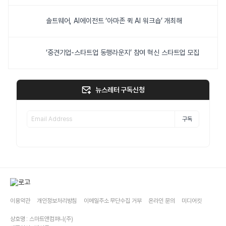
솔트웨어, AI에이전트 ‘아마존 퀵 AI 워크숍’ 개최해
‘중견기업-스타트업 동행라운지’ 참여 혁신 스타트업 모집
뉴스레터 구독신청
구독
이용약관
개인정보처리방침
이메일주소 무단수집 거부
온라인 문의
미디어킷
상호명 : 스마트앤컴퍼니(주)