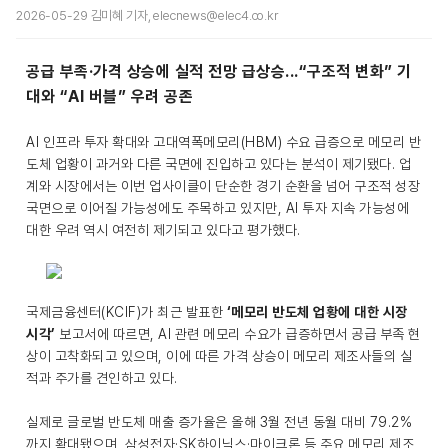
2026-05-29 김미혜 기자, elecnews@elec4.co.kr
공급 부족·가격 상승에 실적 전망 급상승...“구조적 변화” 기
대와 “AI 버블” 우려 공존
AI 인프라 투자 확대와 고대역폭메모리(HBM) 수요 급증으로 메모리 반
도체 업황이 과거와 다른 국면에 진입하고 있다는 분석이 제기됐다. 업
계와 시장에서는 이번 업사이클이 단순한 경기 순환을 넘어 구조적 성장
국면으로 이어질 가능성에도 주목하고 있지만, AI 투자 지속 가능성에
대한 우려 역시 여전히 제기되고 있다고 평가했다.
국제금융센터(KCIF)가 최근 발표한
‘메모리 반도체 업황에 대한 시장
시각’
보고서에 따르면, AI 관련 메모리 수요가 급증하면서 공급 부족 현
상이 고착화되고 있으며, 이에 따른 가격 상승이 메모리 제조사들의 실
적과 주가를 견인하고 있다.
실제로 글로벌 반도체 매출 증가율은 올해 3월 전년 동월 대비 79.2%
까지 확대됐으며, 삼성전자·SK하이닉스·마이크론 등 주요 메모리 제조