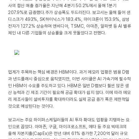
사의 합산 매출 증가율은 지난해 4분기 50.2%에서 올해 1분기
207.9%로 급증했다.주가 상승폭도 두드러진다. 보고서는 올해 들어 샌
디스크가 493%, SK하이닉스가 183.4%, 마이크론이 153.9%, 삼성
전자가 127.2% 상승하며 엔비디아, TSMC, 아마존, 알파벳 등 AI 밸류
체인 내 다른 기업들의 상승률을 크게 웃돌았다고 전했다.
업계가 주목하는 핵심 배경은 HBM이다. 과거 메모리 업황은 범용 D램
과 낸드플래시 중심으로 움직였지만, 이번 사이클은 AI 가속기에 필수적
인 HBM이 수요를 주도하고 있다. HBM은 일반 D램보다 훨씬 많은 생
산 능력과 긴 제조 기간이 필요해 공급 확대가 쉽지 않다. 이에 따라 메모
리 제조사들이 설비투자를 확대하더라도 실제 공급 증가 폭은 제한적일
것으로 예상된다는 것이다.
보고서는 주요 하이퍼스케일러들의 AI 투자 확대도 업황을 지탱하는 요
인으로 꼽았다. 아마존, 구글, 마이크로소프트, 메타 등 주요 빅테크의
올해 자본지출(CapEx)은 전년 대비 61% 증가한 7,200억 달러 규모