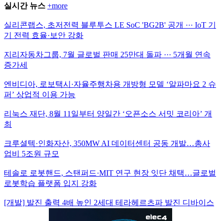
실시간 뉴스
+more
실리콘랩스, 초저전력 블루투스 LE SoC 'BG2B' 공개 ··· IoT 기
기 전력 효율·보안 강화
지리자동차그룹, 7월 글로벌 판매 25만대 돌파 ··· 5개월 연속
증가세
엔비디아, 로보택시·자율주행차용 개방형 모델 ‘알파마요 2 슈
퍼’ 상업적 이용 가능
리눅스 재단, 8월 11일부터 양일간 ‘오픈소스 서밋 코리아’ 개
최
크루셜텍·인화자산, 350MW AI 데이터센터 공동 개발…총사
업비 5조원 규모
테솔로 로봇핸드, 스탠퍼드·MIT 연구 현장 잇단 채택…글로벌
로봇학습 플랫폼 입지 강화
[개발] 발진 출력 4배 높인 2세대 테라헤르츠파 발진 디바이스