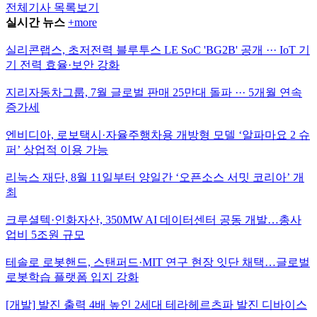
전체기사 목록보기
실시간 뉴스
+more
실리콘랩스, 초저전력 블루투스 LE SoC 'BG2B' 공개 ··· IoT 기
기 전력 효율·보안 강화
지리자동차그룹, 7월 글로벌 판매 25만대 돌파 ··· 5개월 연속
증가세
엔비디아, 로보택시·자율주행차용 개방형 모델 ‘알파마요 2 슈
퍼’ 상업적 이용 가능
리눅스 재단, 8월 11일부터 양일간 ‘오픈소스 서밋 코리아’ 개
최
크루셜텍·인화자산, 350MW AI 데이터센터 공동 개발…총사
업비 5조원 규모
테솔로 로봇핸드, 스탠퍼드·MIT 연구 현장 잇단 채택…글로벌
로봇학습 플랫폼 입지 강화
[개발] 발진 출력 4배 높인 2세대 테라헤르츠파 발진 디바이스