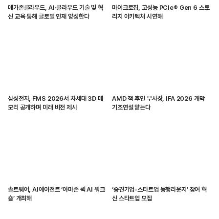
메가존클라우드, AI·클라우드 기술 및 혁
마이크로칩, 고성능 PCIe® Gen 6 스토
신 교육 통해 글로벌 인재 양성한다
리지 아키텍처 시연해
삼성전자, FMS 2026서 차세대 3D 메
AMD 잭 후인 부사장, IFA 2026 개막
모리 공개하며 미래 비전 제시
기조연설 맡는다
솔트웨어, AI에이전트 ‘아마존 퀵 AI 워크
‘중견기업-스타트업 동행라운지’ 참여 혁
숍’ 개최해
신 스타트업 모집