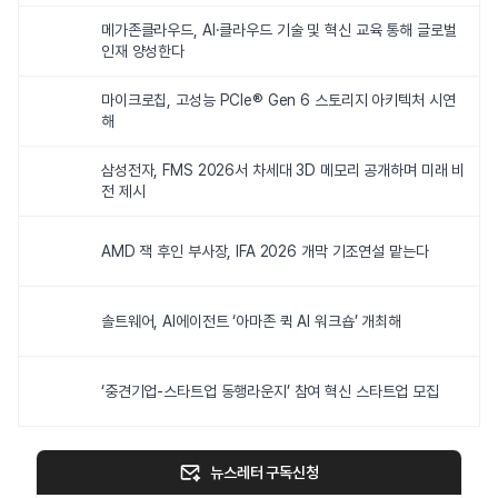
메가존클라우드, AI·클라우드 기술 및 혁신 교육 통해 글로벌
인재 양성한다
마이크로칩, 고성능 PCIe® Gen 6 스토리지 아키텍처 시연
해
삼성전자, FMS 2026서 차세대 3D 메모리 공개하며 미래 비
전 제시
AMD 잭 후인 부사장, IFA 2026 개막 기조연설 맡는다
솔트웨어, AI에이전트 ‘아마존 퀵 AI 워크숍’ 개최해
‘중견기업-스타트업 동행라운지’ 참여 혁신 스타트업 모집
뉴스레터 구독신청