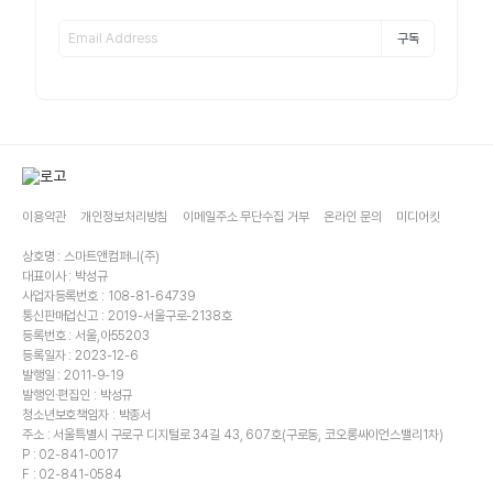
구독
이용약관
개인정보처리방침
이메일주소 무단수집 거부
온라인 문의
미디어킷
상호명 : 스마트앤컴퍼니(주)
대표이사 : 박성규
사업자등록번호 : 108-81-64739
통신판매업신고 : 2019-서울구로-2138호
등록번호 : 서울,아55203
등록일자 : 2023-12-6
발행일 : 2011-9-19
발행인·편집인 : 박성규
청소년보호책임자 : 박종서
주소 : 서울특별시 구로구 디지털로 34길 43, 607호(구로동, 코오롱싸이언스밸리1차)
P : 02-841-0017
F : 02-841-0584