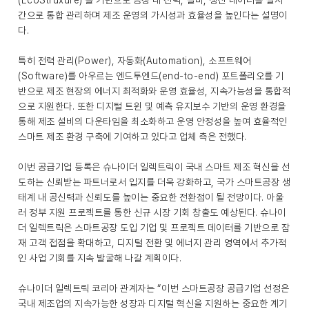
(EcoStruxure)’를 기반으로 공장 내 전력, 설비, 생산 데이터를 실시
간으로 통합 관리하며 제조 운영의 가시성과 효율성을 높인다는 설명이
다.
특히 전력 관리(Power), 자동화(Automation), 소프트웨어
(Software)를 아우르는 엔드투엔드(end-to-end) 포트폴리오를 기
반으로 제조 현장의 에너지 최적화와 운영 효율성, 지속가능성을 통합적
으로 지원한다. 또한 디지털 트윈 및 예측 유지보수 기반의 운영 환경을
통해 제조 설비의 다운타임을 최소화하고 운영 안정성을 높여 효율적인
스마트 제조 환경 구축에 기여하고 있다고 업체 측은 전했다.
이번 공급기업 등록은 슈나이더 일렉트릭이 국내 스마트 제조 혁신을 선
도하는 신뢰받는 파트너로서 입지를 더욱 강화하고, 국가 스마트공장 생
태계 내 공신력과 신뢰도를 높이는 중요한 전환점이 될 전망이다. 아울
러 정부 지원 프로젝트를 통한 신규 시장 기회 창출도 예상된다. 슈나이
더 일렉트릭은 스마트공장 도입 기업 및 프로젝트 데이터를 기반으로 잠
재 고객 접점을 확대하고, 디지털 전환 및 에너지 관리 영역에서 추가적
인 사업 기회를 지속 발굴해 나갈 계획이다.
슈나이더 일렉트릭 코리아 관계자는 “이번 스마트공장 공급기업 선정은
국내 제조업의 지속가능한 성장과 디지털 혁신을 지원하는 중요한 계기