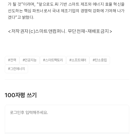
가 될 것”이라며, “앞으로도 AI 기반 스마트 제조와 에너지 효율 혁신을
선도하는 핵심 파트너로서 국내 제조기업의 경쟁력 강화에 기여해 나가
겠다”고 밝혔다.
<저작권자(c)스마트앤컴퍼니. 무단전재-재배포금지>
#전력
#인공지능
#스마트팩토리
#소프트웨어
#탄소중립
#그린에너지
100자평 쓰기