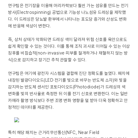
연구팀은 전기장을 이용해 머리카락보다 훨씬 가는 섬유를 만드는 전기
방사(Electrospinning) 공법으로 기능성 나노섬유 드레싱을 제작했
다. 이 드레싱은 당뇨발 환부에서 나타나는 포도당 증가와 산성도 변화
에 반응해 색상이 변한다.
즉, 상처 상태가 악화되면 드레싱 색이 달라져 위험 신호를 육안으로도
쉽게 확인할 수 있는 것이다. 이를 통해 조직 괴사로 이어질 수 있는 이상
징후를 비침습적(non-invasive·피부를 절개하거나 채혈하지 않는 방
식)으로 감지하고 장기간 추적 관찰할 수 있다.
연구팀은 여기에 광전자 시스템을 결합해 진단 정확도를 높였다. 패치에
내장된 발광다이오드(LED·전기를 빛으로 바꾸는 반도체 소자)와 빛을
감지하는 반도체 센서인 포토다이오드(Photodiode)가 드레싱의 색
변화를 빛의 반사율로 측정한 뒤 이를 전기 신호로 변환한다. 이는 일반
카메라 촬영 방식보다 주변 조명 변화 영향을 덜 받아 더욱 정확하고 안
정적인 데이터를 제공한다.
특히 해당 패치는 근거리무선통신(NFC, Near Field