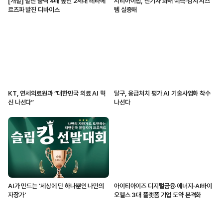
[개발] 발진 출력 4배 높인 2세대 테라헤
시티아이랩, 전기차 화재 예측·감지 시스
르츠파 발진 디바이스
템 실증해
KT, 연세의료원과 “대한민국 의료 AI 혁
달구, 응급처치 평가 AI 기술사업화 착수
신 나선다”
나선다
AI가 만드는 '세상에 단 하나뿐인 나만의
아이티아이즈 디지털금융·에너지·AI바이
자장가'
오헬스 3대 플랫폼 기업 도약 본격화