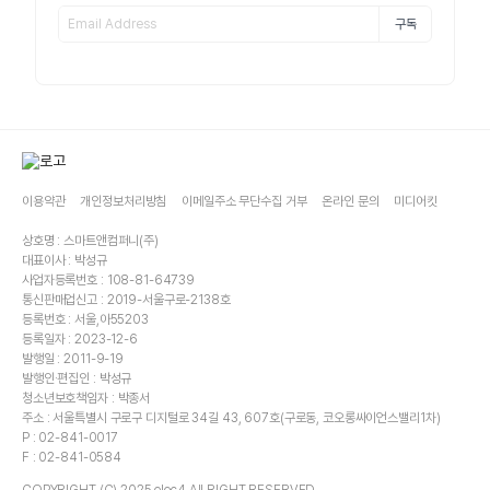
구독
이용약관
개인정보처리방침
이메일주소 무단수집 거부
온라인 문의
미디어킷
상호명 : 스마트앤컴퍼니(주)
대표이사 : 박성규
사업자등록번호 : 108-81-64739
통신판매업신고 : 2019-서울구로-2138호
등록번호 : 서울,아55203
등록일자 : 2023-12-6
발행일 : 2011-9-19
발행인·편집인 : 박성규
청소년보호책임자 : 박종서
주소 : 서울특별시 구로구 디지털로 34길 43, 607호(구로동, 코오롱싸이언스밸리1차)
P : 02-841-0017
F : 02-841-0584
COPYRIGHT (C) 2025 elec4 All RIGHT RESERVED.