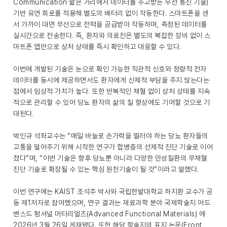
Communication·짧은 거리에서 데이터를 주고받는 무선 통신 기술)
기반 유연 회로를 적용해 별도의 배터리 없이 작동한다. 스마트폰을 센
서 가까이 대면 무선으로 전력을 공급받아 작동하며, 측정된 데이터를
실시간으로 전송한다. 즉, 환자와 의료진은 별도의 복잡한 장비 없이 스
마트폰 앱만으로 상처 상태를 즉시 확인하고 대응할 수 있다.
이번에 개발된 기술은 눈으로 확인 가능한 직관적 신호와 정량적 전자
데이터를 동시에 제공하면서도 환자에게 신체적 부담을 주지 않는다는
점에서 임상적 가치가 높다. 또한 반복적인 채혈 없이 상처 상태를 지속
적으로 관리할 수 있어 당뇨 환자의 삶의 질 향상에도 기여할 것으로 기
대된다.
박인규 석좌교수는 “매일 바늘로 손가락을 찔러야 하는 당뇨 환자들의
고통을 덜어주기 위해 시작한 연구가 합병증의 선제적 진단 기술로 이어
졌다”며, “이번 기술은 향후 당뇨뿐 아니라 다양한 만성질환의 무채혈
진단 기술로 확장될 수 있는 핵심 원천기술이 될 것”이라고 말했다.
이번 연구에는 KAIST 조석주 박사와 국립한밭대학교 하지환 교수가 공
동 제1저자로 참여했으며, 연구 결과는 재료과학 분야 국제학술지 어드
밴스드 펑셔널 머터리얼즈(Advanced Functional Materials) 에
2026년 3월 26일 게재됐다. 또한 해당 학술지의 표지 논문(Front