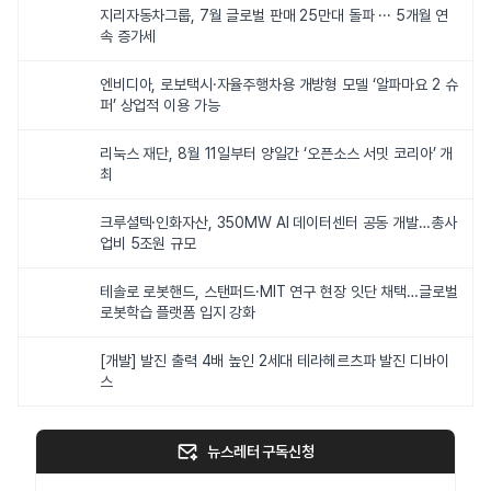
지리자동차그룹, 7월 글로벌 판매 25만대 돌파 ··· 5개월 연
속 증가세
엔비디아, 로보택시·자율주행차용 개방형 모델 ‘알파마요 2 슈
퍼’ 상업적 이용 가능
리눅스 재단, 8월 11일부터 양일간 ‘오픈소스 서밋 코리아’ 개
최
크루셜텍·인화자산, 350MW AI 데이터센터 공동 개발…총사
업비 5조원 규모
테솔로 로봇핸드, 스탠퍼드·MIT 연구 현장 잇단 채택…글로벌
로봇학습 플랫폼 입지 강화
[개발] 발진 출력 4배 높인 2세대 테라헤르츠파 발진 디바이
스
뉴스레터 구독신청