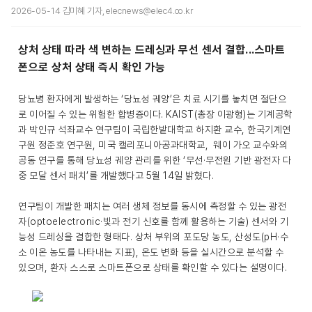
2026-05-14 김미혜 기자, elecnews@elec4.co.kr
상처 상태 따라 색 변하는 드레싱과 무선 센서 결합...스마트
폰으로 상처 상태 즉시 확인 가능
당뇨병 환자에게 발생하는 ‘당뇨성 궤양’은 치료 시기를 놓치면 절단으
로 이어질 수 있는 위험한 합병증이다. KAIST(총장 이광형)는 기계공학
과 박인규 석좌교수 연구팀이 국립한밭대학교 하지환 교수, 한국기계연
구원 정준호 연구원, 미국 캘리포니아공과대학교, 웨이 가오 교수와의
공동 연구를 통해 당뇨성 궤양 관리를 위한 ‘무선·무전원 기반 광전자 다
중 모달 센서 패치’를 개발했다고 5월 14일 밝혔다.
연구팀이 개발한 패치는 여러 생체 정보를 동시에 측정할 수 있는 광전
자(optoelectronic·빛과 전기 신호를 함께 활용하는 기술) 센서와 기
능성 드레싱을 결합한 형태다. 상처 부위의 포도당 농도, 산성도(pH·수
소 이온 농도를 나타내는 지표), 온도 변화 등을 실시간으로 분석할 수
있으며, 환자 스스로 스마트폰으로 상태를 확인할 수 있다는 설명이다.