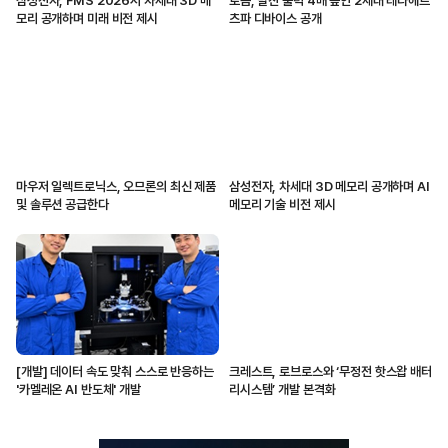
삼성전자, FMS 2026서 차세대 3D 메
로옴, 발진 출력 4배 높인 2세대 테라헤르
모리 공개하며 미래 비전 제시
츠파 디바이스 공개
마우저 일렉트로닉스, 오므론의 최신 제품
삼성전자, 차세대 3D 메모리 공개하며 AI
및 솔루션 공급한다
메모리 기술 비전 제시
[개발] 데이터 속도 맞춰 스스로 반응하는
크레스트, 로브로스와 ‘무정전 핫스왑 배터
'카멜레온 AI 반도체' 개발
리시스템’ 개발 본격화