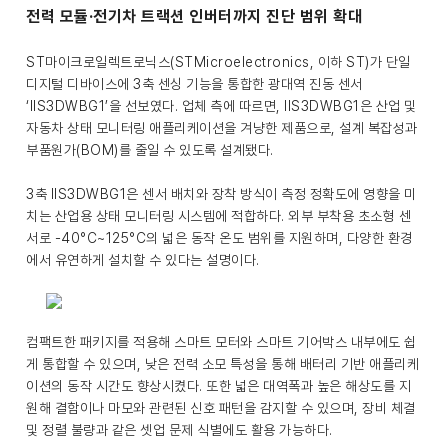
전력 모듈·전기차 트랙션 인버터까지 진단 범위 확대
ST마이크로일렉트로닉스(STMicroelectronics, 이하 ST)가 단일
디지털 디바이스에 3축 센싱 기능을 통합한 광대역 진동 센서
‘IIS3DWBG1’을 선보였다. 업체 측에 따르면, IIS3DWBG1은 산업 및
자동차 상태 모니터링 애플리케이션을 겨냥한 제품으로, 설계 복잡성과
부품원가(BOM)를 줄일 수 있도록 설계됐다.
3축 IIS3DWBG1은 센서 배치와 장착 방식이 측정 정확도에 영향을 미
치는 산업용 상태 모니터링 시스템에 적합하다. 외부 부착용 초소형 센
서로 -40°C~125°C의 넓은 동작 온도 범위를 지원하며, 다양한 환경
에서 유연하게 설치할 수 있다는 설명이다.
컴팩트한 패키지를 적용해 스마트 모터와 스마트 기어박스 내부에도 쉽
게 통합할 수 있으며, 낮은 전력 소모 특성을 통해 배터리 기반 애플리케
이션의 동작 시간도 향상시켰다. 또한 넓은 대역폭과 높은 해상도를 지
원해 결함이나 마모와 관련된 신호 패턴을 감지할 수 있으며, 장비 체결
및 정렬 불량과 같은 셋업 문제 식별에도 활용 가능하다.