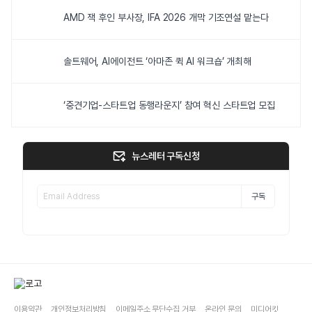
AMD 잭 후인 부사장, IFA 2026 개막 기조연설 맡는다
솔트웨어, AI에이전트 ‘아마존 퀵 AI 워크숍’ 개최해
‘중견기업-스타트업 동행라운지’ 참여 혁신 스타트업 모집
뉴스레터 구독신청
구독
이용약관
개인정보처리방침
이메일주소 무단수집 거부
온라인 문의
미디어킷