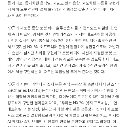
중 하나로, 동기화된 움직임, 고밀도 센서 융합, 고도화된 구동을 구현하
기 위해 로봇 전신에 걸쳐 보안성과 신뢰성을 갖춘 저지연 데이터 처리
와 전송이 요구된다.
NXP의 새로운 통합 로봇 바디 솔루션은 이를 직접적으로 해결한다. 업
체 측에 따르면, 강력한 엣지 인텔리전스와 저지연 네트워킹을 제공해
안전한 실시간 보안 통신을 가능하게 한다. 또한 엔비디아 홀로스캔 센
서 브릿지를 NXP의 소프트웨어 환경에 원활하게 통합함으로써, 개발자
가 손쉽게 실시간 처리를 구현하고 로봇 바디와 사전에 지정된 로봇 브
레인 영역 간 직접적인 데이터 전송 경로를 구축할 수 있도록 한다. 이로
써 지연 시간을 크게 줄이고, 실시간 의사결정이 필수적인 물리적 환경
에서 AI를 구현하는 데 따르는 복잡성을 크게 낮춘다는 것이다.
NXP의 시큐어 커넥티드 엣지 부문 수석 부사장 겸 총괄 매니저 찰스 닥
스(Charles Dachs)는 “피지컬 AI는 현실 세계에서 기계가 수행할 수
있는 역할을 재정의하고 있으며, 휴머노이드 로봇은 이러한 혁신을 가장
정교하게 구현한 결과물이다”며, “우리는 NXP의 엣지 프로세싱, 보안
네트워킹, 기능 안전, 실시간 제어 분야의 깊은 전문성과 엔비디아 로보
틱스 플랫폼을 결합함으로써 피지컬 AI 개발을 크게 단순화하고, 피지컬
AI 엣지와 중앙 브레인 간 원활한 연결을 구현하고 있다”고 밝혔다. 이