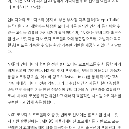
어, “이는 NXP가 피지컬 AI 생태계 가속화를 위해 선보일 혁신의 시작
에 불과하다”고 말했다.
엔비디아의 로보틱스와 엣지 AI 부문 부사장 디푸 탈라(Deepu Talla)
는 “자율 기계 개발에는 복잡한 모터 제어를 실시간 인식과 동기화할 수
있는 고성능 컴퓨팅 아키텍처가 필요하다”며, “NXP는 엔비디아 홀로스
캔 센서 브릿지를 자사 엣지 포트폴리오에 통합함으로써, 개발자가 피지
컬 AI 배포를 가속할 수 있는 확장 가능한 기반을 제공하고 있다”고 말했
다.
NXP와 엔비디아의 협력은 전신 휴머노이드 로보틱스를 위한 통합 아키
텍처 정의에 기여한다. NXP의 엣지 프로세서, 모터 제어 MCU, 자동차
등급 네트워킹 기술, 아비바 링크스(Aviva Links)를 통해 확보한 고처
리량 비대칭 데이터 전송 역량, 그리고 수십 년간의 자동차 분야 경험을
바탕으로 축적한 기능 안전 전문성에 엔비디아의 AI 인프라를 결합함으
로써, 차세대 로봇을 위한 유연하고 에너지 효율적인 시스템 아키텍처를
구현한다고 업체 측은 밝혔다.
NXP 로보틱스 포트폴리오 중 첫 번째로 선보이는 홀로스캔 센서 브릿
지 지원 솔루션에는 i.MX 95 애플리케이션 프로세서를 기반으로 로봇
브레인에 고대역폭 데이터를 제공하는 머신 비전 솔루션이 포함된다. 또