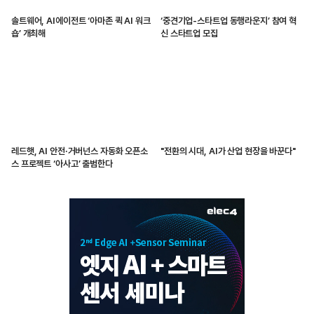
솔트웨어, AI에이전트 ‘아마존 퀵 AI 워크
‘중견기업-스타트업 동행라운지’ 참여 혁
숍’ 개최해
신 스타트업 모집
레드햇, AI 안전·거버넌스 자동화 오픈소
"전환의 시대, AI가 산업 현장을 바꾼다"
스 프로젝트 ‘아사고’ 출범한다