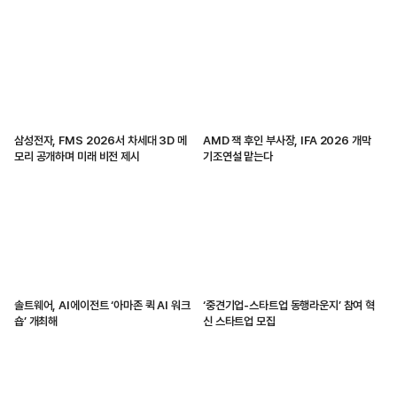
삼성전자, FMS 2026서 차세대 3D 메
AMD 잭 후인 부사장, IFA 2026 개막
모리 공개하며 미래 비전 제시
기조연설 맡는다
솔트웨어, AI에이전트 ‘아마존 퀵 AI 워크
‘중견기업-스타트업 동행라운지’ 참여 혁
숍’ 개최해
신 스타트업 모집