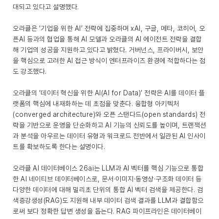
대되고 있다고 설명했다.
오라클은 ‘기업을 위한 AI’ 전략에 집중하며 xAI, 구글, 메타, 코히어, 오
픈AI 등과의 협업을 통해 AI 모델과 오라클의 AI 에이전트 전략을 결합
해 기업의 성공을 지원하고 있다고 밝혔다. 거버넌스, 프라이버시, 보안
을 핵심으로 고려한 AI 접근 방식이 엔터프라이즈 환경에 적합하다는 점
도 강조했다.
오라클의 ‘데이터 혁신을 위한 AI(AI for Data)’ 전략은 AI를 데이터 플
랫폼의 핵심에 내재화하는 데 초점을 맞춘다. 융합형 아키텍처
(converged architecture)와 오픈 스탠다드(open standards) 전
략을 기반으로 운영을 단순화하고 AI 기능의 신뢰도를 높이며, 트랜잭션
과 분석을 아우르는 데이터 유형과 워크로드 전반에서 일관된 AI 인사이
트를 확보하도록 한다는 설명이다.
오라클 AI 데이터베이스 26ai는 LLM과 AI 벡터를 핵심 기능으로 통합
한 AI 네이티브 데이터베이스로, 문서·이미지·동영상·구조화 데이터 등
다양한 데이터에 대해 밀리초 단위의 통합 AI 벡터 검색을 제공한다. 검
색증강생성(RAG)도 지원해 내부 데이터 검색 결과를 LLM과 결합함으
로써 보다 정확한 답변 생성을 돕는다. RAG 파이프라인은 데이터베이