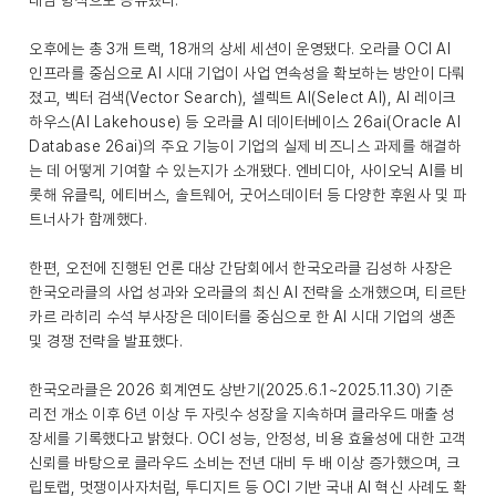
대담 형식으로 공유했다.
오후에는 총 3개 트랙, 18개의 상세 세션이 운영됐다. 오라클 OCI AI
인프라를 중심으로 AI 시대 기업이 사업 연속성을 확보하는 방안이 다뤄
졌고, 벡터 검색(Vector Search), 셀렉트 AI(Select AI), AI 레이크
하우스(AI Lakehouse) 등 오라클 AI 데이터베이스 26ai(Oracle AI
Database 26ai)의 주요 기능이 기업의 실제 비즈니스 과제를 해결하
는 데 어떻게 기여할 수 있는지가 소개됐다. 엔비디아, 사이오닉 AI를 비
롯해 유클릭, 에티버스, 솔트웨어, 굿어스데이터 등 다양한 후원사 및 파
트너사가 함께했다.
한편, 오전에 진행된 언론 대상 간담회에서 한국오라클 김성하 사장은
한국오라클의 사업 성과와 오라클의 최신 AI 전략을 소개했으며, 티르탄
카르 라히리 수석 부사장은 데이터를 중심으로 한 AI 시대 기업의 생존
및 경쟁 전략을 발표했다.
한국오라클은 2026 회계연도 상반기(2025.6.1~2025.11.30) 기준
리전 개소 이후 6년 이상 두 자릿수 성장을 지속하며 클라우드 매출 성
장세를 기록했다고 밝혔다. OCI 성능, 안정성, 비용 효율성에 대한 고객
신뢰를 바탕으로 클라우드 소비는 전년 대비 두 배 이상 증가했으며, 크
립토랩, 멋쟁이사자처럼, 투디지트 등 OCI 기반 국내 AI 혁신 사례도 확