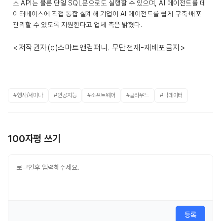
스 API는 물론 단일 SQL문으로도 실행할 수 있으며, AI 에이전트를 데
이터베이스에 직접 통합 설계해 기업이 AI 에이전트를 쉽게 구축·배포·
관리할 수 있도록 지원한다고 업체 측은 밝혔다.
<저작권자(c)스마트앤컴퍼니. 무단전재-재배포금지>
#행사/세미나
#인공지능
#소프트웨어
#클라우드
#빅데이터
100자평 쓰기
등록