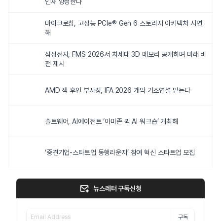
인재 양성한다
마이크로칩, 고성능 PCIe® Gen 6 스토리지 아키텍처 시연
해
삼성전자, FMS 2026서 차세대 3D 메모리 공개하며 미래 비
전 제시
AMD 잭 후인 부사장, IFA 2026 개막 기조연설 맡는다
솔트웨어, AI에이전트 ‘아마존 퀵 AI 워크숍’ 개최해
‘중견기업-스타트업 동행라운지’ 참여 혁신 스타트업 모집
뉴스레터 구독신청
구독