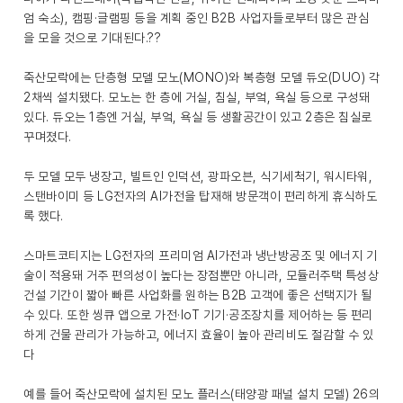
엄 숙소), 캠핑·글램핑 등을 계획 중인 B2B 사업자들로부터 많은 관심
을 모을 것으로 기대된다.??
죽산모락에는 단층형 모델 모노(MONO)와 복층형 모델 듀오(DUO) 각
2채씩 설치됐다. 모노는 한 층에 거실, 침실, 부엌, 욕실 등으로 구성돼
있다. 듀오는 1층엔 거실, 부엌, 욕실 등 생활공간이 있고 2층은 침실로
꾸며졌다.
두 모델 모두 냉장고, 빌트인 인덕션, 광파오븐, 식기세척기, 워시타워,
스탠바이미 등 LG전자의 AI가전을 탑재해 방문객이 편리하게 휴식하도
록 했다.
스마트코티지는 LG전자의 프리미엄 AI가전과 냉난방공조 및 에너지 기
술이 적용돼 거주 편의성이 높다는 장점뿐만 아니라, 모듈러주택 특성상
건설 기간이 짧아 빠른 사업화를 원하는 B2B 고객에 좋은 선택지가 될
수 있다. 또한 씽큐 앱으로 가전·IoT 기기·공조장치를 제어하는 등 편리
하게 건물 관리가 가능하고, 에너지 효율이 높아 관리비도 절감할 수 있
다
예를 들어 죽산모락에 설치된 모노 플러스(태양광 패널 설치 모델) 26의