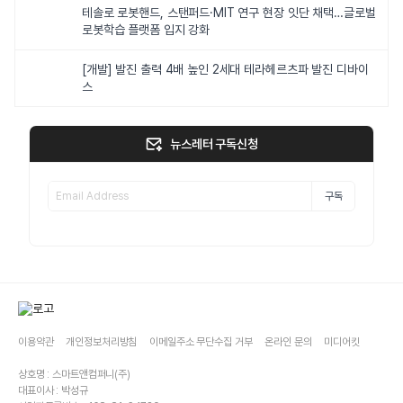
테솔로 로봇핸드, 스탠퍼드·MIT 연구 현장 잇단 채택…글로벌
로봇학습 플랫폼 입지 강화
[개발] 발진 출력 4배 높인 2세대 테라헤르츠파 발진 디바이
스
뉴스레터 구독신청
구독
이용약관
개인정보처리방침
이메일주소 무단수집 거부
온라인 문의
미디어킷
상호명 : 스마트앤컴퍼니(주)
대표이사 : 박성규