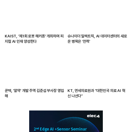
KAIST, '제1회 로봇 해커톤' 개최하며 피
슈나이더 일렉트릭, AI 데이터센터의 새로
지컬 AI 인재 양성한다
운 병목은 ‘전력’
쿤텍, ‘알약’ 개발 주역 김준섭 부사장 영입
KT, 연세의료원과 “대한민국 의료 AI 혁
해
신 나선다”