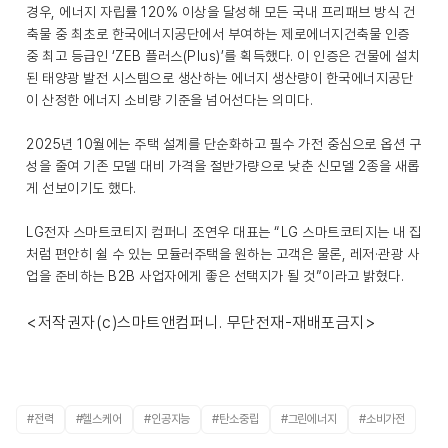
경우, 에너지 자립률 120% 이상을 달성해 모든 국내 프리패브 방식 건
축물 중 최초로 한국에너지공단에서 부여하는 제로에너지건축물 인증
중 최고 등급인 ‘ZEB 플러스(Plus)’를 획득했다. 이 인증은 건물에 설치
된 태양광 발전 시스템으로 생산하는 에너지 생산량이 한국에너지공단
이 산정한 에너지 소비량 기준을 넘어선다는 의미다.
2025년 10월에는 주택 설계를 단순화하고 필수 가전 중심으로 옵션 구
성을 줄여 기존 모델 대비 가격을 절반가량으로 낮춘 신모델 2종을 새롭
게 선보이기도 했다.
LG전자 스마트코티지 컴퍼니 조연우 대표는 “LG 스마트코티지는 내 집
처럼 편안히 쉴 수 있는 모듈러주택을 원하는 고객은 물론, 레저·관광 사
업을 준비하는 B2B 사업자에게 좋은 선택지가 될 것”이라고 밝혔다.
<저작권자(c)스마트앤컴퍼니. 무단전재-재배포금지>
#전력
#헬스케어
#인공지능
#탄소중립
#그린에너지
#소비가전