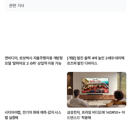
관련 기사
엔비디아, 로보택시·자율주행차용 개방형
[개발] 발진 출력 4배 높인 2세대 테라헤
모델 ‘알파마요 2 슈퍼’ 상업적 이용 가능
르츠파 발진 디바이스
시티아이랩, 전기차 화재 예측·감지 시스
삼성전자, 프라임 비디오에 ‘HDR10+ 어
템 실증해
드밴스드’ 적용해