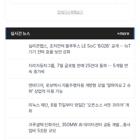
전체기사 목록보기
실시간 뉴스
+more
실리콘랩스, 초저전력 블루투스 LE SoC 'BG2B' 공개 ··· IoT
기기 전력 효율·보안 강화
지리자동차그룹, 7월 글로벌 판매 25만대 돌파 ··· 5개월 연
속 증가세
엔비디아, 로보택시·자율주행차용 개방형 모델 ‘알파마요 2 슈
퍼’ 상업적 이용 가능
리눅스 재단, 8월 11일부터 양일간 ‘오픈소스 서밋 코리아’ 개
최
크루셜텍·인화자산, 350MW AI 데이터센터 공동 개발…총사
업비 5조원 규모