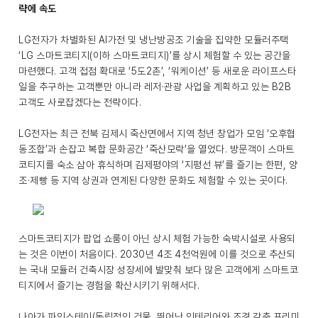
략에 속도
LG전자가 차별화된 AI가전 및 냉난방공조 기술을 집약한 모듈러주택
‘LG 스마트코티지(이하 스마트코티지)’를 상시 체험할 수 있는 공간을
마련했다. 고객 접점 확대로 ‘5도2촌’, ‘워케이션’ 등 새로운 라이프스타
일을 추구하는 고객뿐만 아니라 레저·관광 사업을 계획하고 있는 B2B
고객도 사로잡겠다는 전략이다.
LG전자는 최근 전북 김제시 죽산면에서 지역 청년 창업가 모임 ‘오후협
동조합’과 손잡고 복합 문화공간 ‘죽산모락’을 열었다. 방문객이 스마트
코티지를 숙소 삼아 휴식하며 김제평야의 ‘지평선 뷰’를 즐기는 한편, 양
조·제빵 등 지역 상권과 연계된 다양한 문화도 체험할 수 있는 곳이다.
스마트코티지가 팝업 쇼룸이 아닌 상시 체험 가능한 숙박시설로 사용되
는 것은 이번이 처음이다. 2030년 4조 4천억원에 이를 것으로 추산되
는 국내 모듈러 건축시장 성장세에 발맞춰 보다 많은 고객에게 스마트코
티지에서 즐기는 경험을 확산시키기 위해서다.
나아가 파인스테이(독립적인 건물, 뛰어난 인테리어와 조경 갖춘 프리미