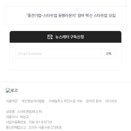
‘중견기업-스타트업 동행라운지’ 참여 혁신 스타트업 모집
뉴스레터 구독신청
구독
이용약관
개인정보처리방침
이메일주소 무단수집 거부
온라인 문의
미디어킷
상호명 : 스마트앤컴퍼니(주)
대표이사 : 박성규
사업자등록번호 : 108-81-64739
통신판매업신고 : 2019-서울구로-2138호