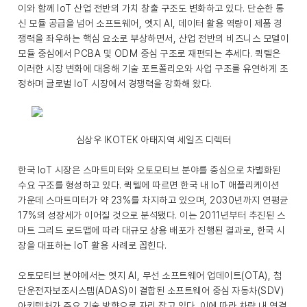
이와 함께 IoT 산업 전반의 가치 창출 구조도 변화하고 있다. 단순한 통
신 모듈 공급을 넘어 소프트웨어, 엣지 AI, 데이터 활용 역량이 제품 경
쟁력을 좌우하는 핵심 요소로 부상하면서, 산업 전반의 비즈니스 모델이
모듈 중심에서 PCBA 및 ODM 중심 구조로 재편되는 추세다. 퀵텔은
이러한 시장 변화에 대응해 기술 포트폴리오와 사업 구조를 유연하게 조
정하며 글로벌 IoT 시장에서 경쟁력을 강화해 왔다.
심상우 IKOTEK 아태지역 세일즈 디렉터
한국 IoT 시장은 스마트미터와 오토모티브 분야를 중심으로 차별화된
수요 구조를 형성하고 있다. 퀵텔에 따르면 한국 내 IoT 애플리케이션
가운데 스마트미터가 약 23%를 차지하고 있으며, 2030년까지 연평균
17%의 성장세가 이어질 것으로 분석됐다. 이는 2011년부터 추진된 스
마트 그리드 로드맵에 따라 대규모 상용 배포가 진행된 결과로, 한국 시
장을 대표하는 IoT 활용 사례로 꼽힌다.
오토모티브 분야에서는 엣지 AI, 무선 소프트웨어 업데이트(OTA), 첨
단운전자보조시스템(ADAS)이 결합된 소프트웨어 중심 자동차(SDV)
아키텍처가 주요 기술 방향으로 자리 잡고 있다. 이에 따라 차량 내 연결