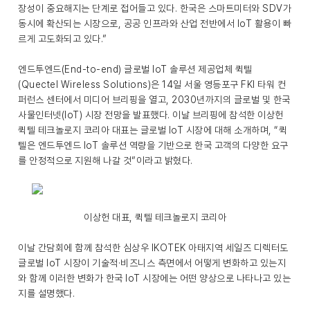
장성이 중요해지는 단계로 접어들고 있다. 한국은 스마트미터와 SDV가
동시에 확산되는 시장으로, 공공 인프라와 산업 전반에서 IoT 활용이 빠
르게 고도화되고 있다.”
엔드투엔드(End-to-end) 글로벌 IoT 솔루션 제공업체 퀵텔
(Quectel Wireless Solutions)은 14일 서울 영등포구 FKI 타워 컨
퍼런스 센터에서 미디어 브리핑을 열고, 2030년까지의 글로벌 및 한국
사물인터넷(IoT) 시장 전망을 발표했다. 이날 브리핑에 참석한 이상헌
퀵텔 테크놀로지 코리아 대표는 글로벌 IoT 시장에 대해 소개하며, “퀵
텔은 엔드투엔드 IoT 솔루션 역량을 기반으로 한국 고객의 다양한 요구
를 안정적으로 지원해 나갈 것”이라고 밝혔다.
이상헌 대표, 퀵텔 테크놀로지 코리아
이날 간담회에 함께 참석한 심상우 IKOTEK 아태지역 세일즈 디렉터도
글로벌 IoT 시장이 기술적·비즈니스 측면에서 어떻게 변화하고 있는지
와 함께 이러한 변화가 한국 IoT 시장에는 어떤 양상으로 나타나고 있는
지를 설명했다.