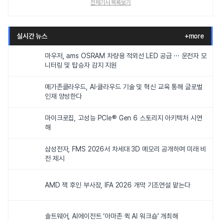
전체기사 목록보기
실시간 뉴스
+more
마우저, ams OSRAM 차량용 적외선 LED 공급 ··· 운전자 모
니터링 및 탑승자 감지 지원
메가존클라우드, AI·클라우드 기술 및 혁신 교육 통해 글로벌
인재 양성한다
마이크로칩, 고성능 PCIe® Gen 6 스토리지 아키텍처 시연
해
삼성전자, FMS 2026서 차세대 3D 메모리 공개하며 미래 비
전 제시
AMD 잭 후인 부사장, IFA 2026 개막 기조연설 맡는다
솔트웨어, AI에이전트 ‘아마존 퀵 AI 워크숍’ 개최해