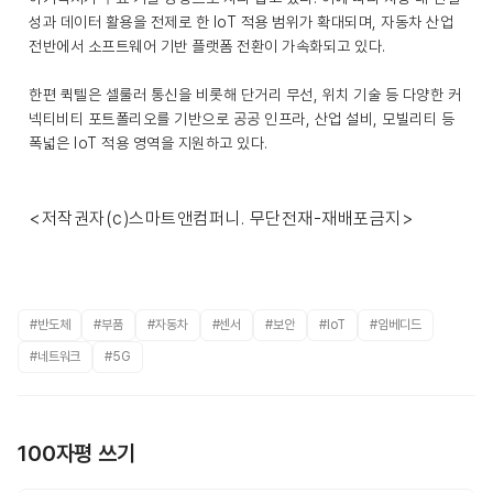
성과 데이터 활용을 전제로 한 IoT 적용 범위가 확대되며, 자동차 산업
전반에서 소프트웨어 기반 플랫폼 전환이 가속화되고 있다.
한편 퀵텔은 셀룰러 통신을 비롯해 단거리 무선, 위치 기술 등 다양한 커
넥티비티 포트폴리오를 기반으로 공공 인프라, 산업 설비, 모빌리티 등
폭넓은 IoT 적용 영역을 지원하고 있다.
<저작권자(c)스마트앤컴퍼니. 무단전재-재배포금지>
#반도체
#부품
#자동차
#센서
#보안
#IoT
#임베디드
#네트워크
#5G
100자평 쓰기