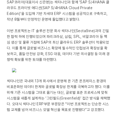
SAP코리아(대표이사 신은영)는 섹타나인과 함께 ‘SAP S/4HANA 클
라우드 프라이빗 에디션(SAP S/4HANA Cloud Private
Edition)’을 도입해 기반 차세대 ERP 시스템을 성공적으로 구축하고,
작년 8월부터 안정적인 운영에 돌입했다고 밝혔다.
이번 프로젝트는 IT 솔루션 전문 회사 섹타나인(Secta9ine)과의 긴밀
한 협력 하에 진행되었으며 파리크라상, 삼립, SPL, 비알코리아 등 핵
심 생산 및 물류 거점에 SAP의 최신 클라우드 ERP 솔루션이 적용되었
다. 이를 통해 글로벌 비즈니스 확장에 필수적인 민첩성과 확장성을 확
보하고, 품질·안전성 강화, ESG 대응, 데이터 기반 의사결정 등 미래 경
쟁력 확보를 위한 토대를 마련했다.
섹타나인은 국내외 13개 회사에서 운영해 온 기존 온프레미스 환경의
비표준화된 데이터 한계와 글로벌 확장성 한계를 극복하고자 했다. 이를
위해 기존 시스템을 그대로 옮기는 대신, 글로벌 표준 프로세스에 맞춰
시스템을 새롭게 설계하는 ‘그린필드(Greenfield)’ 접근 방식을 채택했
다. 오대식 섹타나인 ERP부문 부문장은 “이번 프로젝트는 단순한 시스
템 교체를 넘어 비즈니스 모델 혁신을 목표로 진행됐다”고 강조했다.