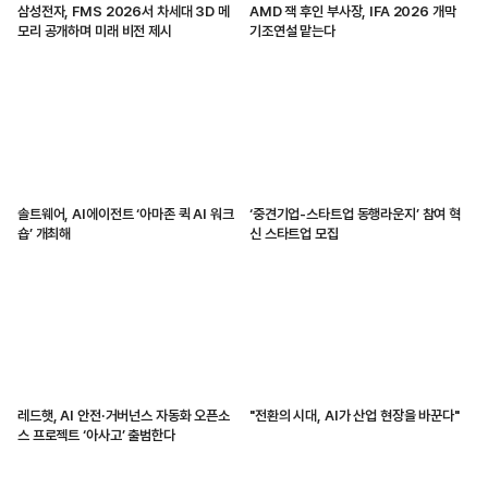
삼성전자, FMS 2026서 차세대 3D 메
AMD 잭 후인 부사장, IFA 2026 개막
모리 공개하며 미래 비전 제시
기조연설 맡는다
솔트웨어, AI에이전트 ‘아마존 퀵 AI 워크
‘중견기업-스타트업 동행라운지’ 참여 혁
숍’ 개최해
신 스타트업 모집
레드햇, AI 안전·거버넌스 자동화 오픈소
"전환의 시대, AI가 산업 현장을 바꾼다"
스 프로젝트 ‘아사고’ 출범한다