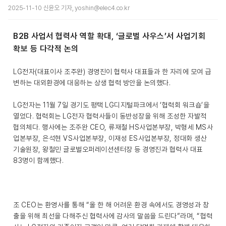
2025-11-10 신윤오 기자, yoshin@elec4.co.kr
B2B 사업서 협력사 역할 확대, ‘글로벌 사우스’서 사업기회
확보 등 다각적 논의
LG전자(대표이사 조주완) 경영진이 협력사 대표들과 한 자리에 모여 급
변하는 대외환경에 대응하는 상생 협력 방안을 논의했다.
LG전자는 11월 7일 경기도 평택 LG디지털파크에서 ‘협력회 워크숍’을
열었다. 협력회는 LG전자 협력사들이 동반성장을 위해 조성한 자발적
협의체다. 행사에는 조주완 CEO, 류재철 HS사업본부장, 박형세 MS사
업본부장, 은석현 VS사업본부장, 이재성 ES사업본부장, 정대화 생산
기술원장, 왕철민 글로벌오퍼레이션센터장 등 경영진과 협력사 대표
83명이 함께했다.
조 CEO는 환영사를 통해 “올 한 해 어려운 환경 속에서도 경영성과 창
출을 위해 최선을 다해주신 협력사에 감사의 말씀을 드린다”라며, “협력