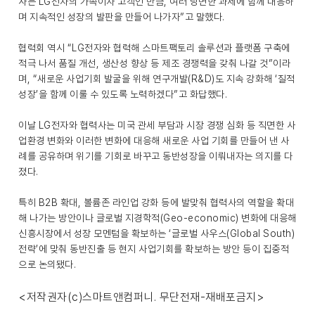
사는 LG전자의 가족이자 고객인 만큼, 여러 당면한 과제에 함께 대응하
며 지속적인 성장의 발판을 만들어 나가자”고 말했다.
협력회 역시 “LG전자와 협력해 스마트팩토리 솔루션과 플랫폼 구축에
적극 나서 품질 개선, 생산성 향상 등 제조 경쟁력을 갖춰 나갈 것”이라
며, “새로운 사업기회 발굴을 위해 연구개발(R&D)도 지속 강화해 ‘질적
성장’을 함께 이룰 수 있도록 노력하겠다”고 화답했다.
이날 LG전자와 협력사는 미국 관세 부담과 시장 경쟁 심화 등 직면한 사
업환경 변화와 이러한 변화에 대응해 새로운 사업 기회를 만들어 낸 사
례를 공유하며 위기를 기회로 바꾸고 동반성장을 이뤄내자는 의지를 다
졌다.
특히 B2B 확대, 볼륨존 라인업 강화 등에 발맞춰 협력사의 역할을 확대
해 나가는 방안이나 글로벌 지경학적(Geo-economic) 변화에 대응해
신흥시장에서 성장 모멘텀을 확보하는 ‘글로벌 사우스(Global South)
전략’에 맞춰 동반진출 등 현지 사업기회를 확보하는 방안 등이 집중적
으로 논의됐다.
<저작권자(c)스마트앤컴퍼니. 무단전재-재배포금지>