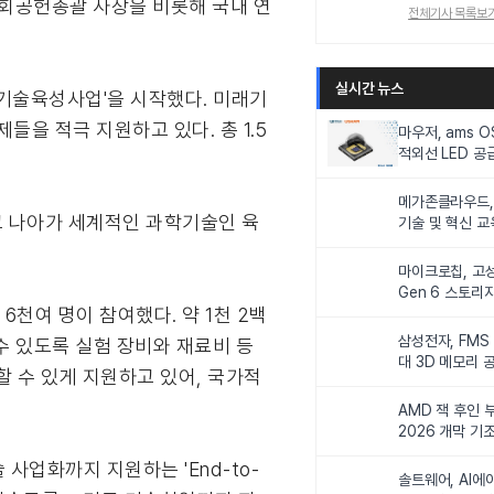
회공헌총괄 사장을 비롯해 국내 연
전체기사 목록보
실시간 뉴스
래기술육성사업'을 시작했다. 미래기
을 적극 지원하고 있다. 총 1.5
마우저, ams 
적외선 LED 공급
니터링 및 탑승
메가존클라우드, 
 나아가 세계적인 과학기술인 육
기술 및 혁신 교
인재 양성한다
마이크로칩, 고성
Gen 6 스토리
6천여 명이 참여했다. 약 1천 2백
연해
삼성전자, FMS
수 있도록 실험 장비와 재료비 등
대 3D 메모리 
 수 있게 지원하고 있어, 국가적
비전 제시
AMD 잭 후인 부
2026 개막 기
업화까지 지원하는 'End-to-
솔트웨어, AI에