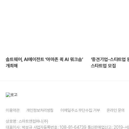
솔트웨어, AI에이전트 ‘아마존 퀵 AI 워크숍’
‘중견기업-스타트업 
개최해
스타트업 모집
이용약관
개인정보처리방침
이메일주소 무단수집 거부
온라인 문의
상호명 : 스마트앤컴퍼니(주)
대표이사 : 박성규
사업자등록번호 : 108-81-64739
통신판매업신고 : 2019-서