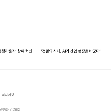
동행라운지’ 참여 혁신
"전환의 시대, AI가 산업 현장을 바꾼다"
미디어킷
울구로-2138호