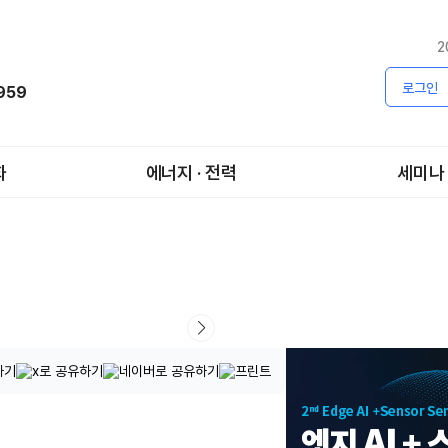
2
로그인
1959
화
에너지 · 전력
세미나