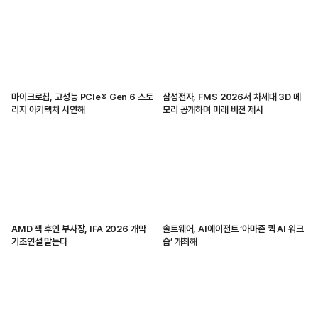
마이크로칩, 고성능 PCIe® Gen 6 스토
삼성전자, FMS 2026서 차세대 3D 메
리지 아키텍처 시연해
모리 공개하며 미래 비전 제시
AMD 잭 후인 부사장, IFA 2026 개막
솔트웨어, AI에이전트 ‘아마존 퀵 AI 워크
기조연설 맡는다
숍’ 개최해