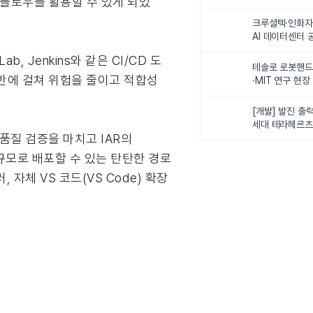
크플로우를 활용할 수 있게 되었
최
크루셜텍·인화자
AI 데이터센터 
사업비 5조원 
b, Jenkins와 같은 CI/CD 도
테솔로 로봇핸드
전반에 걸쳐 위험을 줄이고 적합성
·MIT 연구 현
로벌 로봇학습 
화
[개발] 발진 출력
세대 테라헤르츠
용 품질 검증을 마치고 IAR의
이스
규모로 배포할 수 있는 탄탄한 경로
자체 VS 코드(VS Code) 확장