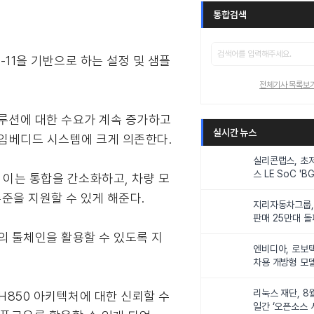
통합검색
2-11을 기반으로 하는 설정 및 샘플
전체기사 목록보
L 솔루션에 대한 수요가 계속 증가하고
실시간 뉴스
해 임베디드 시스템에 크게 의존한다.
실리콘랩스, 초
스 LE SoC 'BG
이는 통합을 간소화하고, 차량 모
IoT 기기 전력
준을 지원할 수 있게 해준다.
지리자동차그룹,
판매 25만대 돌파
속 증가세
R의 툴체인을 활용할 수 있도록 지
엔비디아, 로보
차용 개방형 모델
슈퍼’ 상업적 이
리눅스 재단, 8
 RH850 아키텍처에 대한 신뢰할 수
일간 ‘오픈소스 