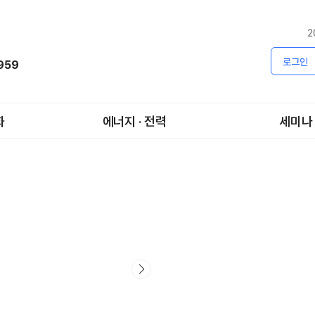
2
로그인
1959
화
에너지 · 전력
세미나