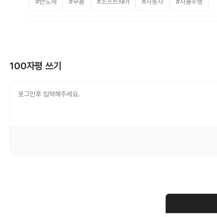
#반도체
#부품
#소프트웨어
#자동차
#자율주행
100자평 쓰기